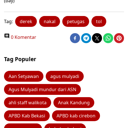
(bay)
Tag:
derek
nakal
petugas
tol
0 Komentar
Tag Populer
Aan Setyawan
agus mulyadi
Agus Mulyadi mundur dari ASN
ahli staff walikota
Anak Kandung
APBD Kab Bekasi
APBD kab cirebon