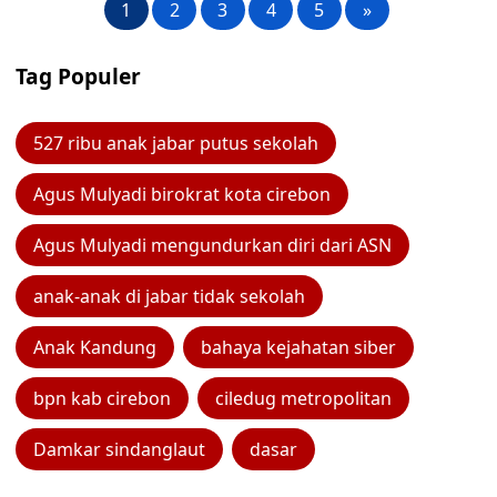
1
2
3
4
5
»
Tag Populer
527 ribu anak jabar putus sekolah
Agus Mulyadi birokrat kota cirebon
Agus Mulyadi mengundurkan diri dari ASN
anak-anak di jabar tidak sekolah
Anak Kandung
bahaya kejahatan siber
bpn kab cirebon
ciledug metropolitan
Damkar sindanglaut
dasar