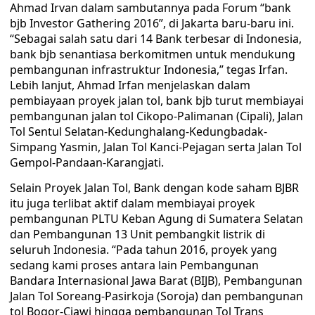
Ahmad Irvan dalam sambutannya pada Forum “bank
bjb Investor Gathering 2016”, di Jakarta baru-baru ini.
“Sebagai salah satu dari 14 Bank terbesar di Indonesia,
bank bjb senantiasa berkomitmen untuk mendukung
pembangunan infrastruktur Indonesia,” tegas Irfan.
Lebih lanjut, Ahmad Irfan menjelaskan dalam
pembiayaan proyek jalan tol, bank bjb turut membiayai
pembangunan jalan tol Cikopo-Palimanan (Cipali), Jalan
Tol Sentul Selatan-Kedunghalang-Kedungbadak-
Simpang Yasmin, Jalan Tol Kanci-Pejagan serta Jalan Tol
Gempol-Pandaan-Karangjati.
Selain Proyek Jalan Tol, Bank dengan kode saham BJBR
itu juga terlibat aktif dalam membiayai proyek
pembangunan PLTU Keban Agung di Sumatera Selatan
dan Pembangunan 13 Unit pembangkit listrik di
seluruh Indonesia. “Pada tahun 2016, proyek yang
sedang kami proses antara lain Pembangunan
Bandara Internasional Jawa Barat (BIJB), Pembangunan
Jalan Tol Soreang-Pasirkoja (Soroja) dan pembangunan
tol Bogor-Ciawi hingga pembangunan Tol Trans