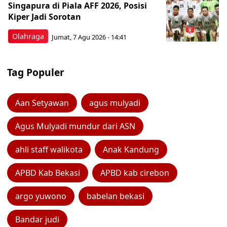
Singapura di Piala AFF 2026, Posisi
Kiper Jadi Sorotan
Olahraga
Jumat, 7 Agu 2026 - 14:41
Tag Populer
Aan Setyawan
agus mulyadi
Agus Mulyadi mundur dari ASN
ahli staff walikota
Anak Kandung
APBD Kab Bekasi
APBD kab cirebon
argo yuwono
babelan bekasi
Bandar judi