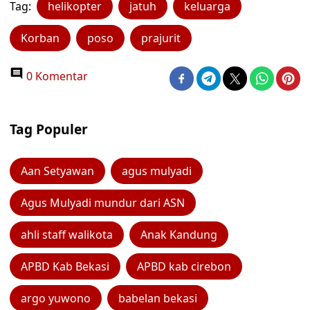
Tag:
helikopter
jatuh
keluarga
Korban
poso
prajurit
0 Komentar
Tag Populer
Aan Setyawan
agus mulyadi
Agus Mulyadi mundur dari ASN
ahli staff walikota
Anak Kandung
APBD Kab Bekasi
APBD kab cirebon
argo yuwono
babelan bekasi