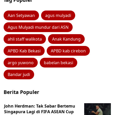
Aan Setyawan
agus mulyadi
Agus Mulyadi mundur dari ASN
ahli staff walikota
Anak Kandung
APBD Kab Bekasi
APBD kab cirebon
argo yuwono
babelan bekasi
Bandar judi
Berita Populer
John Herdman: Tak Sabar Bertemu
Singapura Lagi di FIFA ASEAN Cup