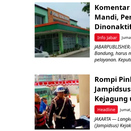
Komentar 
Mandi, Pe
Dinonakti
Info Jabar
Jumat
JABARPUBLISHER.
Bandung, harus m
pelayanan. Keputu
Rompi Pin
Jampidsus 
Kejagung 
Headline
Jumat,
JAKARTA — Langk
(Jampidsus) Kejak