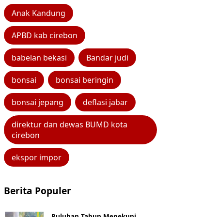
Anak Kandung
APBD kab cirebon
babelan bekasi
Bandar judi
bonsai
bonsai beringin
bonsai jepang
deflasi jabar
direktur dan dewas BUMD kota
cirebon
ekspor impor
Berita Populer
Puluhan Tahun Menekuni