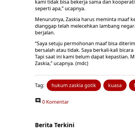
kami tidak bisa bekerja sama dan kooperati
seperti apa,” ucapnya.
Menurutnya, Zaskia harus meminta maaf k
dianggap telah melecehkan lambang negara
berjalan.
“Saya setuju permohonan maaf bisa diteri
bersalah atau tidak. Saya berkali-kali bica
Tapi saat ini kami belum dapat kepastian. 
Zaskia,” ucapnya. (mdc)
Tag:
hukum zaskia gotik
kuasa
0 Komentar
Berita Terkini