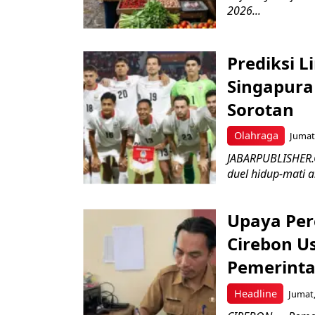
2026...
Prediksi L
Singapura 
Sorotan
Olahraga
Jumat,
JABARPUBLISHER.
duel hidup-mati a
Upaya Per
Cirebon Us
Pemerinta
Headline
Jumat,