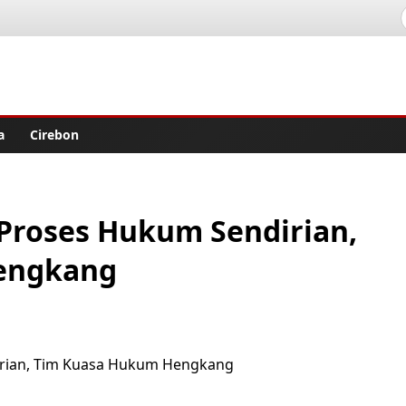
lisher
a
Cirebon
 Proses Hukum Sendirian,
engkang