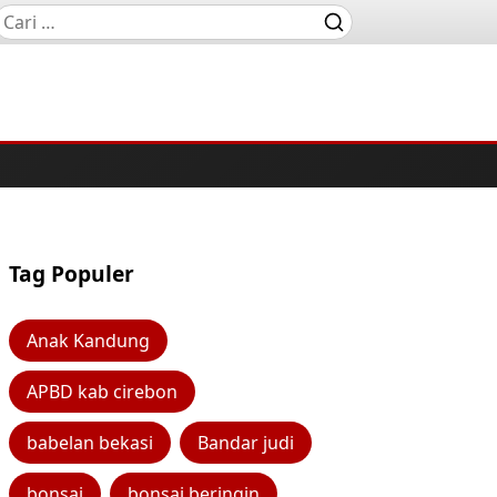
Tag Populer
Anak Kandung
APBD kab cirebon
babelan bekasi
Bandar judi
bonsai
bonsai beringin