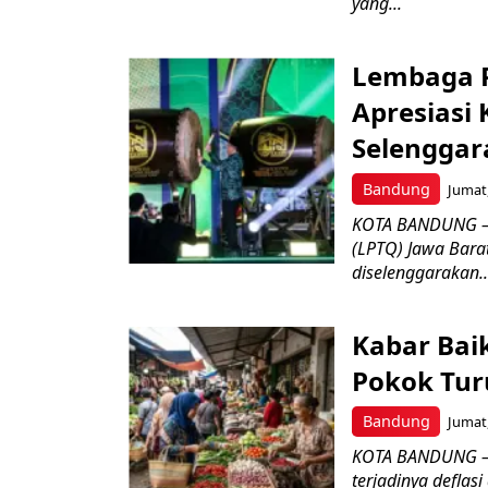
yang...
Lembaga P
Apresiasi
Selenggar
Bandung
Jumat,
KOTA BANDUNG –
(LPTQ) Jawa Bara
diselenggarakan..
Kabar Bai
Pokok Turu
Bandung
Jumat,
KOTA BANDUNG – 
terjadinya deflas