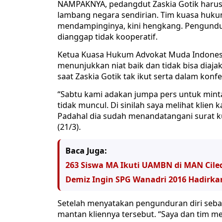
NAMPAKNYA, pedangdut Zaskia Gotik haru
lambang negara sendirian. Tim kuasa huku
mendampinginya, kini hengkang. Pengundurka
dianggap tidak kooperatif.
Ketua Kuasa Hukum Advokat Muda Indonesia 
menunjukkan niat baik dan tidak bisa diaja
saat Zaskia Gotik tak ikut serta dalam konfe
“Sabtu kami adakan jumpa pers untuk mint
tidak muncul. Di sinilah saya melihat klien 
Padahal dia sudah menandatangani surat kua
(21/3).
Baca Juga:
263 Siswa MA Ikuti UAMBN di MAN Cile
Demiz Ingin SPG Wanadri 2016 Hadirkan
Setelah menyatakan pengunduran diri seba
mantan kliennya tersebut. “Saya dan tim m