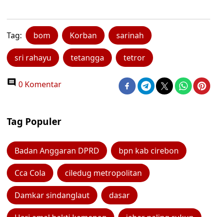
Tag:
bom
Korban
sarinah
sri rahayu
tetangga
tetror
0 Komentar
Tag Populer
Badan Anggaran DPRD
bpn kab cirebon
Cca Cola
ciledug metropolitan
Damkar sindanglaut
dasar