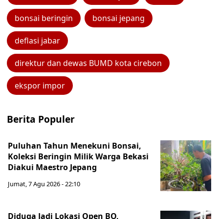
bonsai beringin
bonsai jepang
deflasi jabar
direktur dan dewas BUMD kota cirebon
ekspor impor
Berita Populer
Puluhan Tahun Menekuni Bonsai,
Koleksi Beringin Milik Warga Bekasi
Diakui Maestro Jepang
Jumat, 7 Agu 2026 - 22:10
Diduga Jadi Lokasi Open BO,