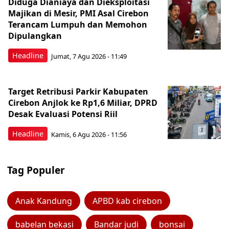
Diduga Dianiaya dan Dieksploitasi
Majikan di Mesir, PMI Asal Cirebon
Terancam Lumpuh dan Memohon
Dipulangkan
Headline
Jumat, 7 Agu 2026 - 11:49
Target Retribusi Parkir Kabupaten
Cirebon Anjlok ke Rp1,6 Miliar, DPRD
Desak Evaluasi Potensi Riil
Headline
Kamis, 6 Agu 2026 - 11:56
Tag Populer
Anak Kandung
APBD kab cirebon
babelan bekasi
Bandar judi
bonsai