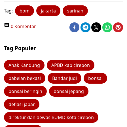
Tag:
bom
jakarta
sarinah
0 Komentar
Tag Populer
Anak Kandung
APBD kab cirebon
babelan bekasi
Bandar judi
bonsai
bonsai beringin
bonsai jepang
deflasi jabar
direktur dan dewas BUMD kota cirebon