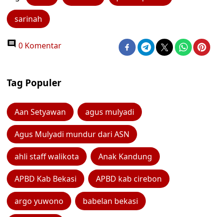
sarinah
0 Komentar
Tag Populer
Aan Setyawan
agus mulyadi
Agus Mulyadi mundur dari ASN
ahli staff walikota
Anak Kandung
APBD Kab Bekasi
APBD kab cirebon
argo yuwono
babelan bekasi