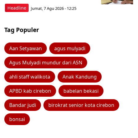
Headline
Jumat, 7 Agu 2026 - 12:25
Tag Populer
Aan Setyawan
agus mulyadi
Agus Mulyadi mundur dari ASN
ahli staff walikota
Anak Kandung
APBD kab cirebon
babelan bekasi
Bandar judi
birokrat senior kota cirebon
bonsai