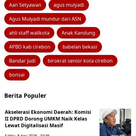
Aan Setyawan
agus mulyadi
Agus Mulyadi mundur dari ASN
ahli staff walikota
Anak Kandung
APBD kab cirebon
babelan bekasi
Bandar judi
birokrat senior kota cirebon
bonsai
Berita Populer
Akselerasi Ekonomi Daerah: Komisi
II DPRD Dorong UMKM Naik Kelas
Lewat Digitalisasi Masif
Sabtu, 8 Agu 2026 - 10:36