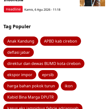
Headline
Kamis, 6 Agu 2026 - 11:18
Tag Populer
Anak Kandung
APBD kab cirebon
deflasi jabar
direktur dan dewas BUMD kota cirebon
ekspor impor
eprsib
harga bahan pokok turun
ikon
Kabid Bina Marga DPUTR
kasus eks jampidsus febrie adriansyah