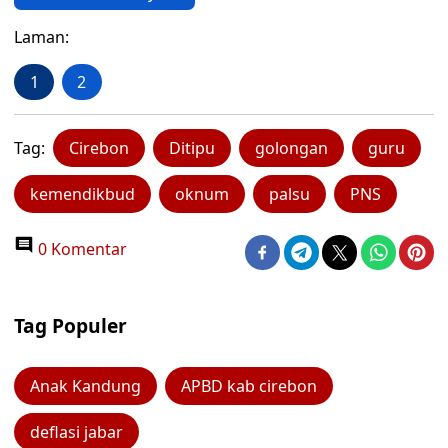
Laman:
1
2
Tag:
Cirebon
Ditipu
golongan
guru
kemendikbud
oknum
palsu
PNS
0 Komentar
Tag Populer
Anak Kandung
APBD kab cirebon
deflasi jabar