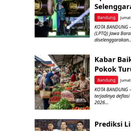
Selenggar
Bandung
Jumat,
KOTA BANDUNG –
(LPTQ) Jawa Bara
diselenggarakan..
Kabar Bai
Pokok Turu
Bandung
Jumat,
KOTA BANDUNG – 
terjadinya deflas
2026...
Prediksi L