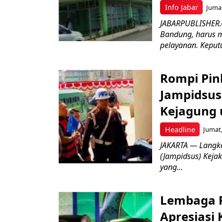
Info Jabar
Jumat
JABARPUBLISHER.
Bandung, harus m
pelayanan. Keputu
Rompi Pin
Jampidsus 
Kejagung 
Headline
Jumat,
JAKARTA — Langk
(Jampidsus) Kejak
yang...
Lembaga P
Apresiasi