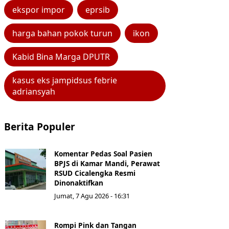
ekspor impor
eprsib
harga bahan pokok turun
ikon
Kabid Bina Marga DPUTR
kasus eks jampidsus febrie
adriansyah
Berita Populer
Komentar Pedas Soal Pasien
BPJS di Kamar Mandi, Perawat
RSUD Cicalengka Resmi
Dinonaktifkan
Jumat, 7 Agu 2026 - 16:31
Rompi Pink dan Tangan