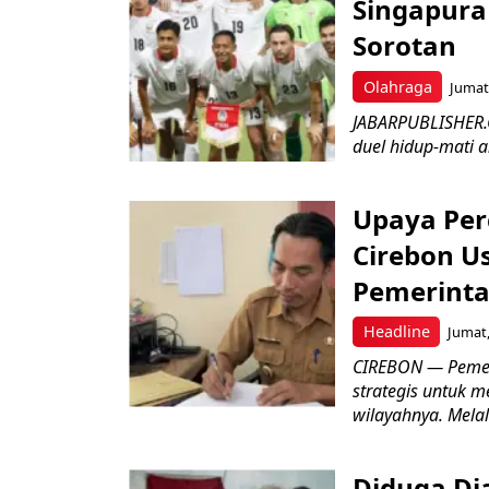
Singapura 
Sorotan
Olahraga
Jumat,
JABARPUBLISHER.
duel hidup-mati a
Upaya Per
Cirebon Us
Pemerinta
Headline
Jumat,
CIREBON — Pemer
strategis untuk m
wilayahnya. Melal
Diduga Dia