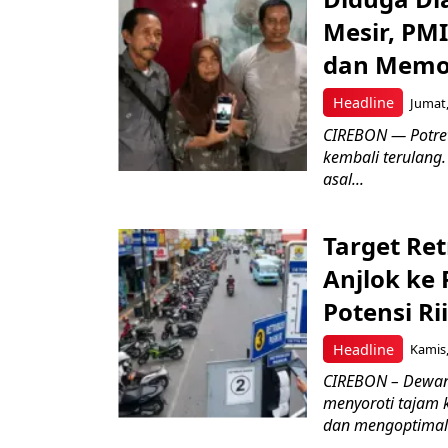
Mesir, PM
dan Memo
Headline
Jumat,
CIREBON — Potret
kembali terulang.
asal...
Target Ret
Anjlok ke 
Potensi Rii
Headline
Kamis,
CIREBON – Dewan
menyoroti tajam 
dan mengoptimal