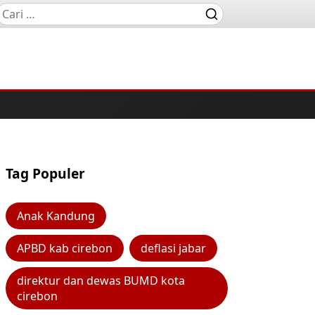
Tag Populer
Anak Kandung
APBD kab cirebon
deflasi jabar
direktur dan dewas BUMD kota
cirebon