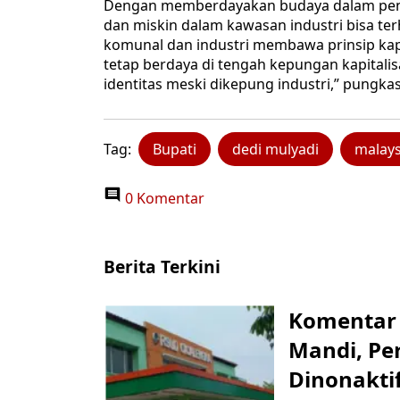
Dengan memberdayakan budaya dalam pengel
dan miskin dalam kawasan industri bisa te
komunal dan industri membawa prinsip kapit
tetap berdaya di tengah kepungan kapitalis
identitas meski dikepung industri,” pungkas
Tag:
Bupati
dedi mulyadi
malays
0 Komentar
Berita Terkini
Komentar 
Mandi, Pe
Dinonakti