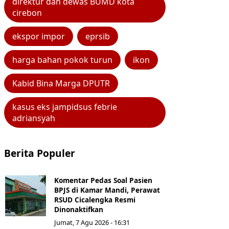
direktur dan dewas BUMD kota
cirebon
ekspor impor
eprsib
harga bahan pokok turun
ikon
Kabid Bina Marga DPUTR
kasus eks jampidsus febrie
adriansyah
Berita Populer
Komentar Pedas Soal Pasien
BPJS di Kamar Mandi, Perawat
RSUD Cicalengka Resmi
Dinonaktifkan
Jumat, 7 Agu 2026 - 16:31