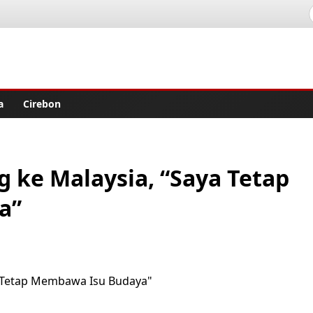
lisher
a
Cirebon
 ke Malaysia, “Saya Tetap
a”