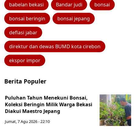
babelan bekasi
Bandar judi
bonsai
bonsai beringin
bonsai jepang
deflasi jabar
direktur dan dewas BUMD kota cirebon
ekspor impor
Berita Populer
Puluhan Tahun Menekuni Bonsai,
Koleksi Beringin Milik Warga Bekasi
Diakui Maestro Jepang
Jumat, 7 Agu 2026 - 22:10