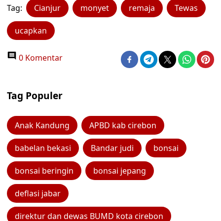
Tag:
Cianjur
monyet
remaja
Tewas
ucapkan
0 Komentar
Tag Populer
Anak Kandung
APBD kab cirebon
babelan bekasi
Bandar judi
bonsai
bonsai beringin
bonsai jepang
deflasi jabar
direktur dan dewas BUMD kota cirebon