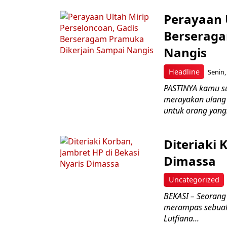
Perayaan 
Berseraga
Nangis
Headline
Senin,
PASTINYA kamu su
merayakan ulang
untuk orang yang.
Diteriaki 
Dimassa
Uncategorized
BEKASI – Seorang 
merampas sebuah
Lutfiana...