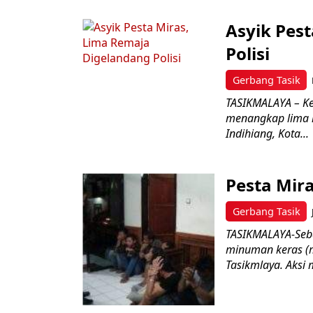
Asyik Pes
Polisi
Gerbang Tasik
TASIKMALAYA – Kep
menangkap lima r
Indihiang, Kota...
Pesta Mira
Gerbang Tasik
TASIKMALAYA-Seba
minuman keras (m
Tasikmlaya. Aksi 