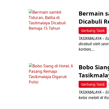
Bermain sa
Dicabuli 
Gerbang Tasik
TASIKMALAYA – Ed
dicabuli oleh seo
korban,...
Bobo Siang
Tasikmalay
Gerbang Tasik
TASIKMALAYA – E
kelas melati di K