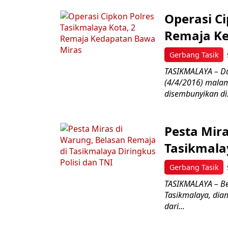
Operasi Ci
Remaja Ke
Gerbang Tasik
TASIKMALAYA – Du
(4/4/2016) mala
disembunyikan di.
Pesta Mir
Tasikmalay
Gerbang Tasik
TASIKMALAYA – Be
Tasikmalaya, dia
dari...