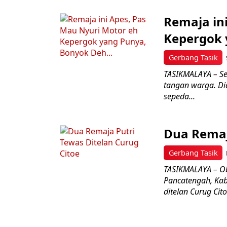
Remaja in
Kepergok 
Gerbang Tasik
TASIKMALAYA – Se
tangan warga. Di
sepeda...
Dua Remaj
Gerbang Tasik
TASIKMALAYA – Obj
Pancatengah, Kab
ditelan Curug Citoe