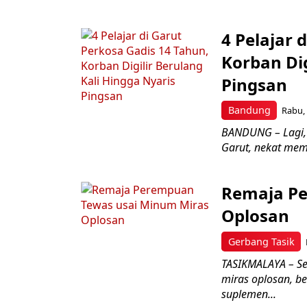
4 Pelajar 
Korban Dig
Pingsan
Bandung
Rabu, 
BANDUNG – Lagi, 
Garut, nekat memp
Remaja Pe
Oplosan
Gerbang Tasik
TASIKMALAYA – S
miras oplosan, b
suplemen...