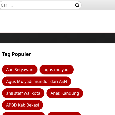
Tag Populer
Aan Setyawan
agus mulyadi
Agus Mulyadi mundur dari ASN
ahli staff walikota
Anak Kandung
APBD Kab Bekasi