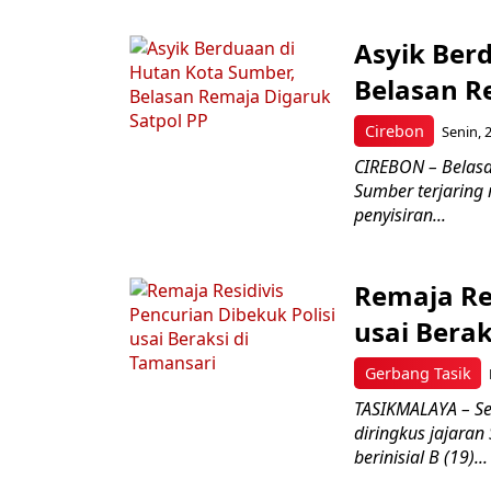
Asyik Ber
Belasan R
Cirebon
Senin, 
CIREBON – Belasa
Sumber terjaring 
penyisiran...
Remaja Res
usai Berak
Gerbang Tasik
TASIKMALAYA – Seo
diringkus jajaran
berinisial B (19)...