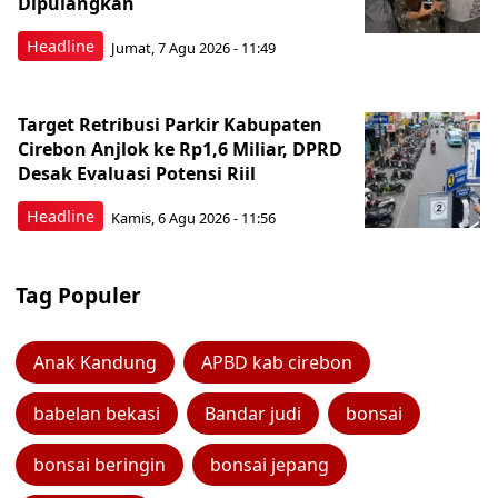
Dipulangkan
Headline
Jumat, 7 Agu 2026 - 11:49
Target Retribusi Parkir Kabupaten
Cirebon Anjlok ke Rp1,6 Miliar, DPRD
Desak Evaluasi Potensi Riil
Headline
Kamis, 6 Agu 2026 - 11:56
Tag Populer
Anak Kandung
APBD kab cirebon
babelan bekasi
Bandar judi
bonsai
bonsai beringin
bonsai jepang