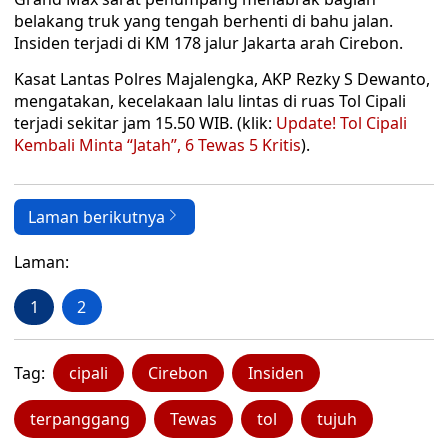
belakang truk yang tengah berhenti di bahu jalan.
Insiden terjadi di KM 178 jalur Jakarta arah Cirebon.
Kasat Lantas Polres Majalengka, AKP Rezky S Dewanto,
mengatakan, kecelakaan lalu lintas di ruas Tol Cipali
terjadi sekitar jam 15.50 WIB. (klik:
Update! Tol Cipali
Kembali Minta “Jatah”, 6 Tewas 5 Kritis
).
Laman berikutnya
Laman:
1
2
Tag:
cipali
Cirebon
Insiden
terpanggang
Tewas
tol
tujuh