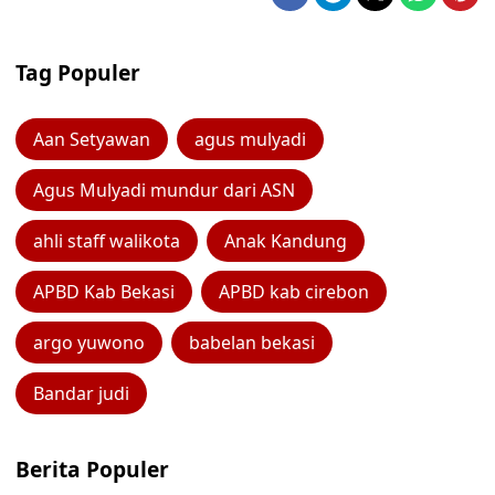
Tag Populer
Aan Setyawan
agus mulyadi
Agus Mulyadi mundur dari ASN
ahli staff walikota
Anak Kandung
APBD Kab Bekasi
APBD kab cirebon
argo yuwono
babelan bekasi
Bandar judi
Berita Populer