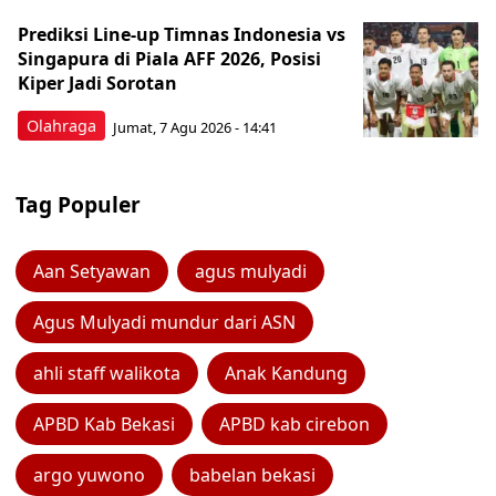
Prediksi Line-up Timnas Indonesia vs
Singapura di Piala AFF 2026, Posisi
Kiper Jadi Sorotan
Olahraga
Jumat, 7 Agu 2026 - 14:41
Tag Populer
Aan Setyawan
agus mulyadi
Agus Mulyadi mundur dari ASN
ahli staff walikota
Anak Kandung
APBD Kab Bekasi
APBD kab cirebon
argo yuwono
babelan bekasi