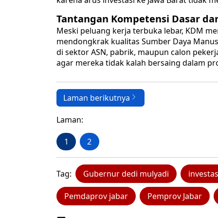
karena arus investasi ke Jawa Barat tidak 
Tantangan Kompetensi Dasar dan 
Meski peluang kerja terbuka lebar, KDM me
mendongkrak kualitas Sumber Daya Manusia 
di sektor ASN, pabrik, maupun calon peker
agar mereka tidak kalah bersaing dalam pro
Laman berikutnya
Laman:
1
2
Tag:
Gubernur dedi mulyadi
investas
Pemdaprov jabar
Pemprov Jabar