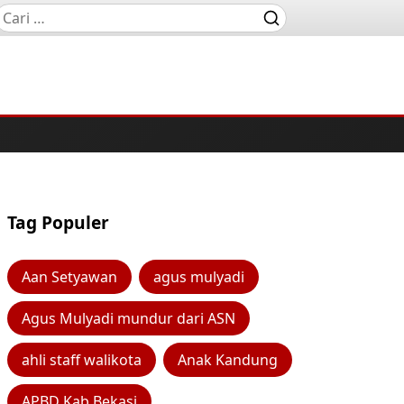
Tag Populer
Aan Setyawan
agus mulyadi
Agus Mulyadi mundur dari ASN
ahli staff walikota
Anak Kandung
APBD Kab Bekasi