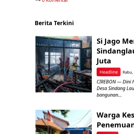
0 Komentar
Berita Terkini
Si Jago M
Sindangla
Juta
Headline
Rabu, 
CIREBON — Dini 
Desa Sindang La
bangunan...
Warga Kes
Penemuan