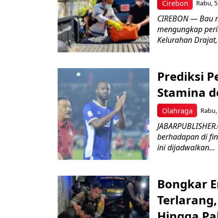
Cirebon
Rabu, 5
CIREBON — Bau me
mengungkap peri
Kelurahan Drajat,
Prediksi 
Stamina d
Olahraga
Rabu, 
JABARPUBLISHER.
berhadapan di fin
ini dijadwalkan...
Bongkar E
Terlarang,
Hingga Pa