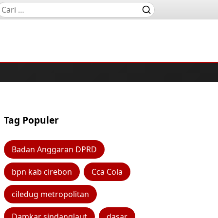
Tag Populer
Badan Anggaran DPRD
bpn kab cirebon
Cca Cola
ciledug metropolitan
Damkar sindanglaut
dasar