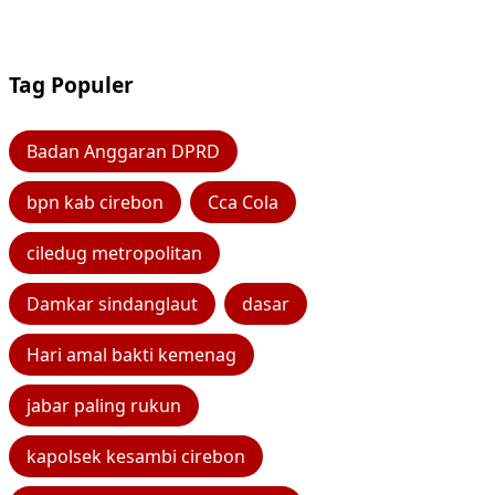
Tag Populer
Badan Anggaran DPRD
bpn kab cirebon
Cca Cola
ciledug metropolitan
Damkar sindanglaut
dasar
Hari amal bakti kemenag
jabar paling rukun
kapolsek kesambi cirebon