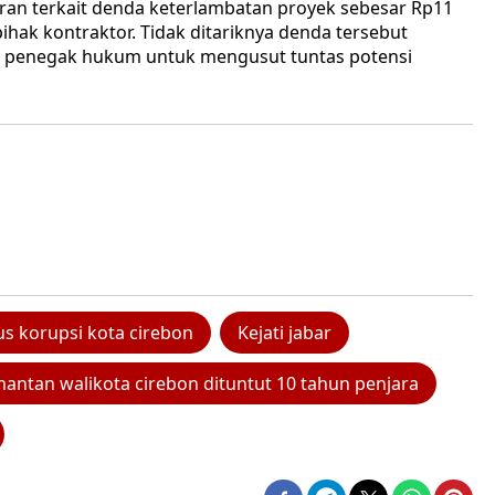
an terkait denda keterlambatan proyek sebesar Rp11
ihak kontraktor. Tidak ditariknya denda tersebut
at penegak hukum untuk mengusut tuntas potensi
s korupsi kota cirebon
Kejati jabar
antan walikota cirebon dituntut 10 tahun penjara