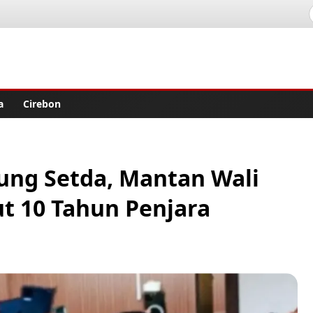
lisher
a
Cirebon
ung Setda, Mantan Wali
ut 10 Tahun Penjara