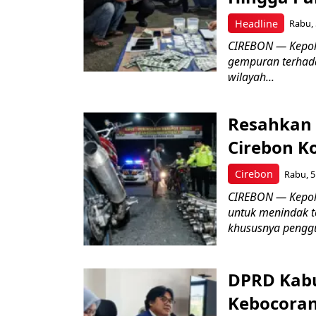
Headline
Rabu, 
​CIREBON — Kepoli
gempuran terhada
wilayah...
Resahkan 
Cirebon K
Cirebon
Rabu, 5
CIREBON — Kepoli
untuk menindak t
khususnya penggu
DPRD Kabu
Kebocoran 