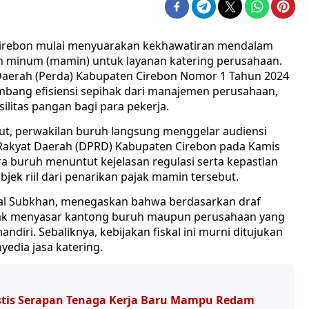
Cirebon mulai menyuarakan kekhawatiran mendalam
n minum (mamin) untuk layanan katering perusahaan.
Daerah (Perda) Kabupaten Cirebon Nomor 1 Tahun 2024
mbang efisiensi sepihak dari manajemen perusahaan,
ilitas pangan bagi para pekerja.
t, perwakilan buruh langsung menggelar audiensi
Rakyat Daerah (DPRD) Kabupaten Cirebon pada Kamis
a buruh menuntut kejelasan regulasi serta kepastian
ek riil dari penarikan pajak mamin tersebut.
al Subkhan, menegaskan bahwa berdasarkan draf
idak menyasar kantong buruh maupun perusahaan yang
iri. Sebaliknya, kebijakan fiskal ini murni ditujukan
yedia jasa katering.
mistis Serapan Tenaga Kerja Baru Mampu Redam