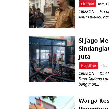
Cirebon
Kamis, 
CIREBON — Isu pe
Agus Mulyadi, dar
Si Jago M
Sindangla
Juta
Headline
Rabu, 
CIREBON — Dini 
Desa Sindang La
bangunan...
Warga Kes
Penemuan