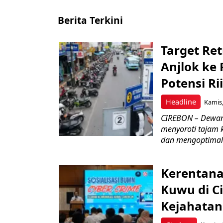
Berita Terkini
Target Ret
Anjlok ke 
Potensi Rii
Headline
Kamis,
CIREBON – Dewan
menyoroti tajam 
dan mengoptimal
Kerentana
Kuwu di C
Kejahatan