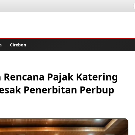
lisher
a
Cirebon
 Rencana Pajak Katering
esak Penerbitan Perbup