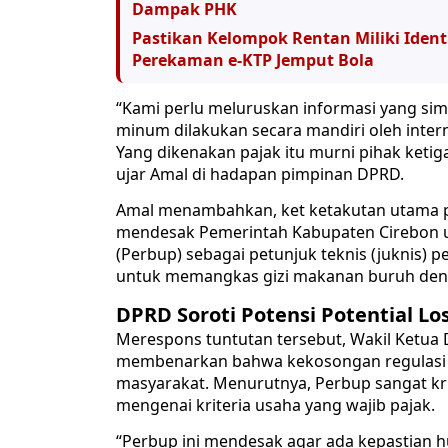
Dampak PHK
Pastikan Kelompok Rentan Miliki Iden
Perekaman e-KTP Jemput Bola
“Kami perlu meluruskan informasi yang sim
minum dilakukan secara mandiri oleh intern
Yang dikenakan pajak itu murni pihak keti
ujar Amal di hadapan pimpinan DPRD.
Amal menambahkan, ket ketakutan utama pa
mendesak Pemerintah Kabupaten Cirebon u
(Perbup) sebagai petunjuk teknis (juknis) 
untuk memangkas gizi makanan buruh deng
DPRD Soroti Potensi Potential Lo
Merespons tuntutan tersebut, Wakil Ketua 
membenarkan bahwa kekosongan regulasi 
masyarakat. Menurutnya, Perbup sangat kru
mengenai kriteria usaha yang wajib pajak.
“Perbup ini mendesak agar ada kepastian h