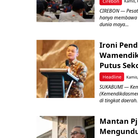
Cirebon
Kamis, 
CIREBON — Pesatn
hanya membawa k
dunia maya...
Ironi Pend
Wamendik
Putus Seko
Headline
Kamis,
SUKABUMI — Keme
(Kemendikdasmen)
di tingkat daerah.
Mantan Pj
Mengundur