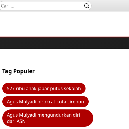
Tag Populer
527 ribu anak jabar putus sekolah
Agus Mulyadi birokrat kota cirebon
Agus Mulyadi mengundurkan diri
dari ASN