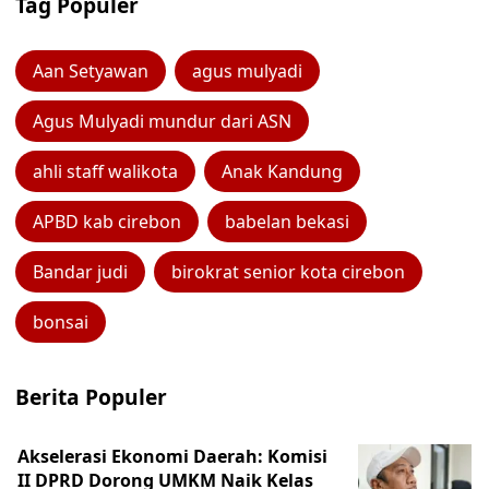
Tag Populer
Aan Setyawan
agus mulyadi
Agus Mulyadi mundur dari ASN
ahli staff walikota
Anak Kandung
APBD kab cirebon
babelan bekasi
Bandar judi
birokrat senior kota cirebon
bonsai
Berita Populer
Akselerasi Ekonomi Daerah: Komisi
II DPRD Dorong UMKM Naik Kelas