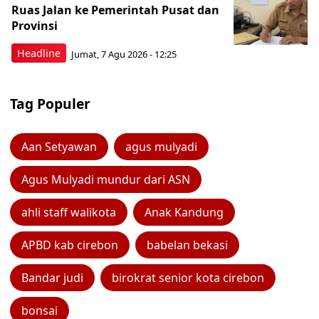
Ruas Jalan ke Pemerintah Pusat dan
Provinsi
Headline
Jumat, 7 Agu 2026 - 12:25
Tag Populer
Aan Setyawan
agus mulyadi
Agus Mulyadi mundur dari ASN
ahli staff walikota
Anak Kandung
APBD kab cirebon
babelan bekasi
Bandar judi
birokrat senior kota cirebon
bonsai