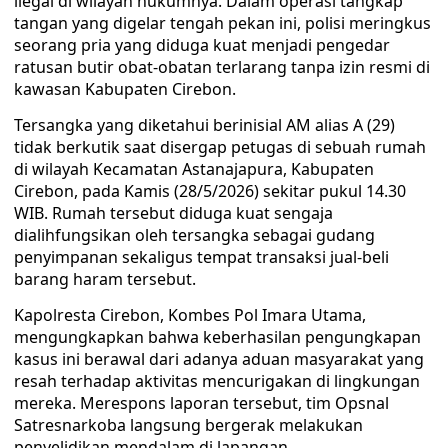
ilegal di wilayah hukumnya. Dalam operasi tangkap
tangan yang digelar tengah pekan ini, polisi meringkus
seorang pria yang diduga kuat menjadi pengedar
ratusan butir obat-obatan terlarang tanpa izin resmi di
kawasan Kabupaten Cirebon.
​Tersangka yang diketahui berinisial AM alias A (29)
tidak berkutik saat disergap petugas di sebuah rumah
di wilayah Kecamatan Astanajapura, Kabupaten
Cirebon, pada Kamis (28/5/2026) sekitar pukul 14.30
WIB. Rumah tersebut diduga kuat sengaja
dialihfungsikan oleh tersangka sebagai gudang
penyimpanan sekaligus tempat transaksi jual-beli
barang haram tersebut.
​Kapolresta Cirebon, Kombes Pol Imara Utama,
mengungkapkan bahwa keberhasilan pengungkapan
kasus ini berawal dari adanya aduan masyarakat yang
resah terhadap aktivitas mencurigakan di lingkungan
mereka. Merespons laporan tersebut, tim Opsnal
Satresnarkoba langsung bergerak melakukan
penyelidikan mendalam di lapangan.