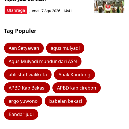
Olahraga
Jumat, 7 Agu 2026 - 14:41
Tag Populer
Aan Setyawan
agus mulyadi
Agus Mulyadi mundur dari ASN
ahli staff walikota
Anak Kandung
APBD Kab Bekasi
APBD kab cirebon
argo yuwono
babelan bekasi
Bandar judi