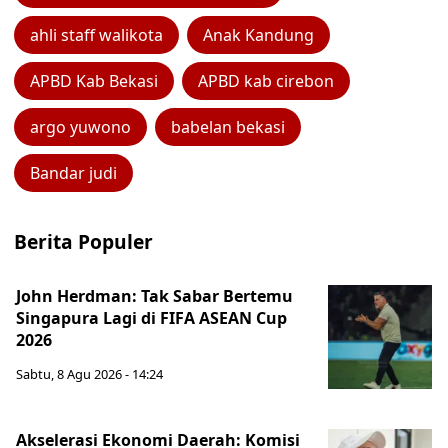
ahli staff walikota
Anak Kandung
APBD Kab Bekasi
APBD kab cirebon
argo yuwono
babelan bekasi
Bandar judi
Berita Populer
John Herdman: Tak Sabar Bertemu
Singapura Lagi di FIFA ASEAN Cup
2026
Sabtu, 8 Agu 2026 - 14:24
Akselerasi Ekonomi Daerah: Komisi