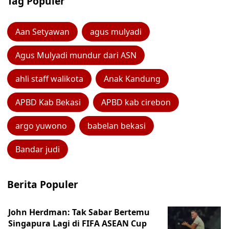
Tag Populer
Aan Setyawan
agus mulyadi
Agus Mulyadi mundur dari ASN
ahli staff walikota
Anak Kandung
APBD Kab Bekasi
APBD kab cirebon
argo yuwono
babelan bekasi
Bandar judi
Berita Populer
John Herdman: Tak Sabar Bertemu
Singapura Lagi di FIFA ASEAN Cup