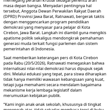
memegang peranan krusial sebagai penentu arah
masa depan bangsa. Menyadari pentingnya hal
tersebut, Anggota Dewan Perwakilan Rakyat Daerah
(DPRD) Provinsi Jawa Barat, Ratnawati, bergerak taktis
dengan menggencarkan program pendidikan
demokrasi yang menyasar para pelajar di Kota
Cirebon, Jawa Barat. Langkah ini diambil guna mengikis
apatisme politik sekaligus mendongkrak pemahaman
generasi muda terkait fungsi parlemen dan sistem
pemerintahan di Indonesia.
Saat memberikan keterangan pers di Kota Cirebon
pada Rabu (20/5/2026), Ratnawati menegaskan bahwa
internalisasi nilai-nilai demokrasi harus dipupuk sejak
dini. Melalui edukasi yang tepat, para siswa diharapkan
tidak hanya memiliki wawasan kebangsaan yang kuat,
tetapi juga memahami secara mendalam bagaimana
mekanisme kerja lembaga legislatif dalam
merumuskan kebijakan publik.
“Kami ingin anak-anak sekolah, khususnya di tingkat
menengah atas, tidak sekadar membaca teori di buku.