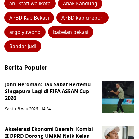
ahli staff walikota
Anak Kandung
APBD Kab Bekasi
APBD kab cirebon
argo yuwono
babelan bekasi
Bandar judi
Berita Populer
John Herdman: Tak Sabar Bertemu
Singapura Lagi di FIFA ASEAN Cup
2026
Sabtu, 8 Agu 2026 - 14:24
Akselerasi Ekonomi Daerah: Komisi
II DPRD Dorong UMKM Naik Kelas