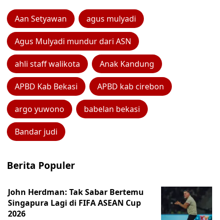
Aan Setyawan
agus mulyadi
Agus Mulyadi mundur dari ASN
ahli staff walikota
Anak Kandung
APBD Kab Bekasi
APBD kab cirebon
argo yuwono
babelan bekasi
Bandar judi
Berita Populer
John Herdman: Tak Sabar Bertemu
Singapura Lagi di FIFA ASEAN Cup
2026