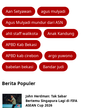
Aan Setyawan
agus mulyadi
Agus Mulyadi mundur dari ASN
ahli staff walikota
Anak Kandung
APBD Kab Bekasi
APBD kab cirebon
argo yuwono
babelan bekasi
Bandar judi
Berita Populer
John Herdman: Tak Sabar
Bertemu Singapura Lagi di FIFA
ASEAN Cup 2026