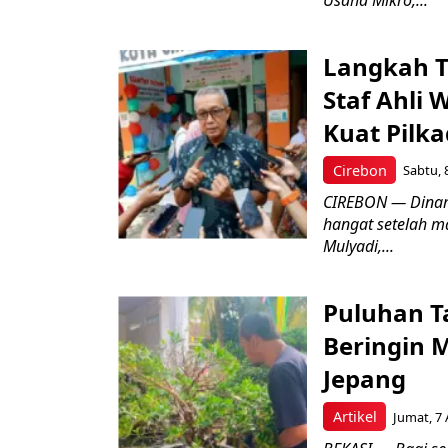
Langkah T
Staf Ahli 
Kuat Pilk
Cirebon
Sabtu, 
CIREBON — Dinami
hangat setelah ma
Mulyadi,...
Puluhan T
Beringin 
Jepang
Artikel
Jumat, 7 