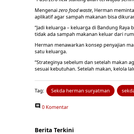
Mengenai
zero food waste
, Herman meminta
aplikatif agar sampah makanan bisa dikuran
“Jadi keluarga – keluarga di Bandung Ray
tidak ada sampah makanan keluar dari ruma
Herman menawarkan konsep penyajian maka
satu keluarga.
“Strateginya sebelum dan setelah makan a
sesuai kebutuhan. Setelah makan, kelola la
Tag:
Sekda herman suryatman
sekda
0 Komentar
Berita Terkini