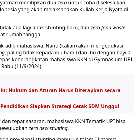
ryatman menitipkan dua
zero
untuk coba diselesaikan
donesia yang akan melaksanakan Kuliah Kerja Nyata di
tidak ada lagi anak stunting baru, dan
zero food waste
kat rumah tangga.
dik-adik mahasiswa. Nanti (kalian) akan mengedukasi
ing
, paling tidak kepada ibu hamil dan ibu dengan bayi 0-
elepas keberangkatan mahasiswa KKN di Gymnasium UPI
 Rabu (11/9/2024).
n: Hukum dan Aturan Harus Diterapkan secara
endidikan Siapkan Strategi Cetak SDM Unggul
dan tepat sasaran, mahasiswa KKN Tematik UPI bisa
mewujudkan
zero new stunting
.
ga prevalensi stunting menurun tajam,” katanya.