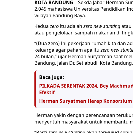
KOTA BANDUNG
– Sekda Jabar Herman Su
2.045 mahasiswa Universitas Pendidikan In
wilayah Bandung Raya.
Kedua
zero
itu adalah
zero new stunting
atau 
atau pengelolaan sampah makanan di ting
“(Dua zero) Ini pekerjaan rumah kita dan a
keluarga agar paham apa itu
zero new stunt
24 bulan,” ujar Herman Suryatman saat m
Bandung, Jalan Dr. Setiabudi, Kota Bandung,
Baca Juga:
PILKADA SERENTAK 2024, Bey Machmudi
Efektif
Herman Suryatman Harap Konsorsium P
Herman yakin dengan perencanaan terukur 
menyentuh masyarakat untuk membantu 
“Pasti
zero new stunting
akan terwujud sehing