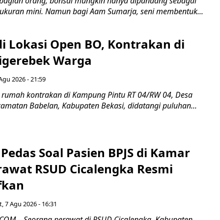
bagian orang, bonsai mungkin hanya dipandang sebagai
ukuran mini. Namun bagi Aam Sumarja, seni membentuk...
di Lokasi Open BO, Kontrakan di
igerebek Warga
Agu 2026 - 21:59
 rumah kontrakan di Kampung Pintu RT 04/RW 04, Desa
camatan Babelan, Kabupaten Bekasi, didatangi puluhan...
Pedas Soal Pasien BPJS di Kamar
rawat RSUD Cicalengka Resmi
fkan
, 7 Agu 2026 - 16:31
COM – Seorang perawat di RSUD Cicalengka, Kabupaten