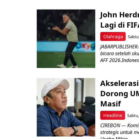
John Herd
Lagi di FI
Olahraga
Sabtu,
JABARPUBLISHER.C
bicara setelah sk
AFF 2026.Indonesi
Akseleras
Dorong UM
Masif
Headline
Sabtu,
CIREBON — Komis
strategis untuk
Usaha Mikro,...