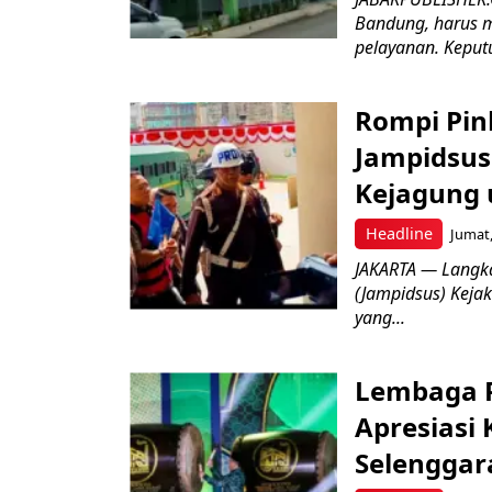
Bandung, harus m
pelayanan. Keputu
Rompi Pin
Jampidsus 
Kejagung 
Headline
Jumat,
JAKARTA — Langk
(Jampidsus) Kejak
yang...
Lembaga P
Apresiasi
Selenggar