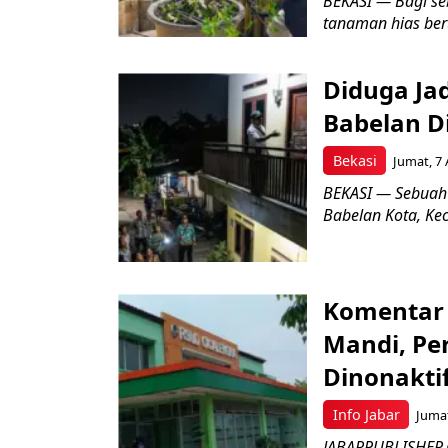
BEKASI — Bagi se
tanaman hias ber
Diduga Ja
Babelan D
Bekasi
Jumat, 7 
BEKASI — Sebuah
Babelan Kota, Ke
Komentar 
Mandi, Pe
Dinonakti
Info Jabar
Jumat
JABARPUBLISHER.