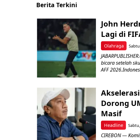
Berita Terkini
John Herd
Lagi di FI
Olahraga
Sabtu,
JABARPUBLISHER.C
bicara setelah sk
AFF 2026.Indonesi
Akseleras
Dorong UM
Masif
Headline
Sabtu,
CIREBON — Komis