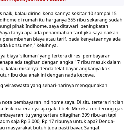
naik, kalau dirinci kenaikannya sekitar 10 sampai 15
ndihome di rumah itu harganya 355 ribu sekarang sudah
hubungi pihak Indihome, saya ditawari peningkatan
Saya tanya apa ada penambahan tarif jika saya naikan
da penambahan biaya atau tarif, pada kenyataannya ada
epada konsumen,” keluhnya.
ya biaya ‘siluman’ yang tertera di resi pembayaran
i kenapa ada tagihan dengan angka 17 ribu masuk dalam
hu, kalau misalnya denda telat bayar angkanya kok
 tutur Ibu dua anak ini dengan nada kecewa.
ang wiraswasta yang sehari-harinya menggunakan
am nota pembayaran indihome saya. Di situ tertera rincian
 fisik materainya aja gak dibeli. Mereka cenderung gak
mbayaran itu yang tertera ditagihan 399 ribu-an tapi
a adm saja Rp 3.000, Rp 17 ribunya untuk apa? Denda-
lau masyarakat butuh juga pasti bayar. Sangat