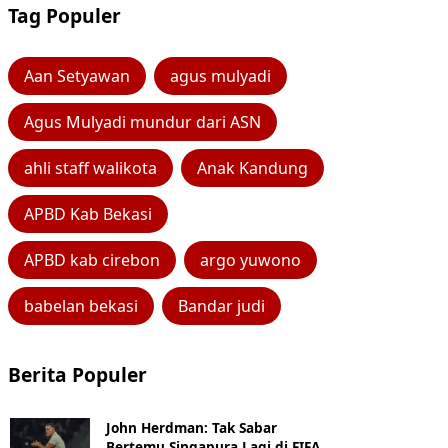
Tag Populer
Aan Setyawan
agus mulyadi
Agus Mulyadi mundur dari ASN
ahli staff walikota
Anak Kandung
APBD Kab Bekasi
APBD kab cirebon
argo yuwono
babelan bekasi
Bandar judi
Berita Populer
John Herdman: Tak Sabar
Bertemu Singapura Lagi di FIFA