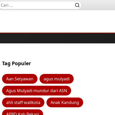
Tag Populer
Aan Setyawan
agus mulyadi
Agus Mulyadi mundur dari ASN
ahli staff walikota
Anak Kandung
APBD Kab Bekasi