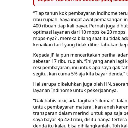
“Tiap tahun kok pembayaran indihome terus 
ribu rupiah. Saya ingat awal pemasangan i
400 ribuan tiap kali bayar. Pernah juga di
optimasi layanan dari 10 mbps ke 20 mbps. 
mbps-nya? , mereka bilang saat itu tidak a
kenaikan tarif yang tidak diberitahukan k
Kepada JP ia pun menceritakan perihal adan
sebesar 17 ribu rupiah. “Ini yang aneh lag
resi pembayaran, ini untuk apa saya gak ta
segitu, kan cuma 5% aja kita bayar denda,”
Hal serupa dikeluhkan juga oleh HN, seor
layanan Indihome untuk pekerjaannya.
“Gak habis pikir, ada tagihan ‘siluman’ dal
untuk pembayaran materai, kan aneh karena
transparan dalam merinci untuk apa saja pe
saya bayar Rp 420 ribu, disitu hanya terter
denda itu kalau bisa dihilangkanlah. Toh ka