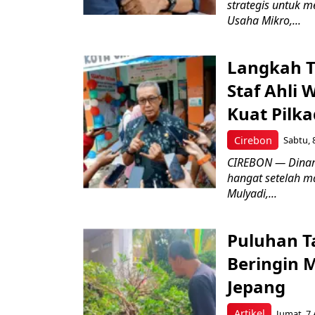
strategis untuk
Usaha Mikro,...
Langkah T
Staf Ahli 
Kuat Pilk
Cirebon
Sabtu, 
CIREBON — Dinami
hangat setelah ma
Mulyadi,...
Puluhan T
Beringin 
Jepang
Artikel
Jumat, 7 