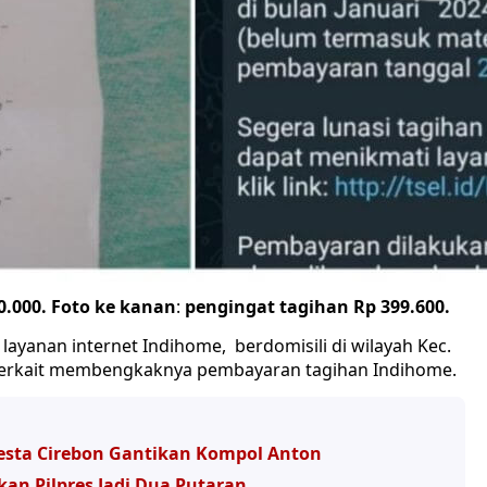
0.000. Foto ke kanan
:
pengingat tagihan Rp 399.600.
layanan internet Indihome, berdomisili di wilayah Kec.
terkait membengkaknya pembayaran tagihan Indihome.
resta Cirebon Gantikan Kompol Anton
kan Pilpres Jadi Dua Putaran