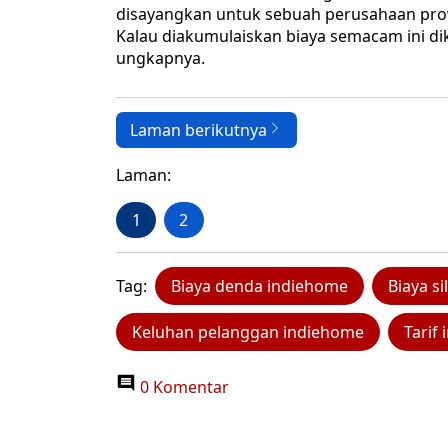
disayangkan untuk sebuah perusahaan provi
Kalau diakumulaiskan biaya semacam ini dika
ungkapnya.
Laman berikutnya
Laman:
1
2
Tag:
Biaya denda indiehome
Biaya s
Keluhan pelanggan indiehome
Tarif
0 Komentar