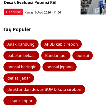
Desak Evaluasi Potensi Riil
Headline
Kamis, 6 Agu 2026 - 11:56
Tag Populer
Anak Kandung
APBD kab cirebon
babelan bekasi
Bandar judi
bonsai
bonsai beringin
bonsai jepang
deflasi jabar
direktur dan dewas BUMD kota cirebon
ekspor impor