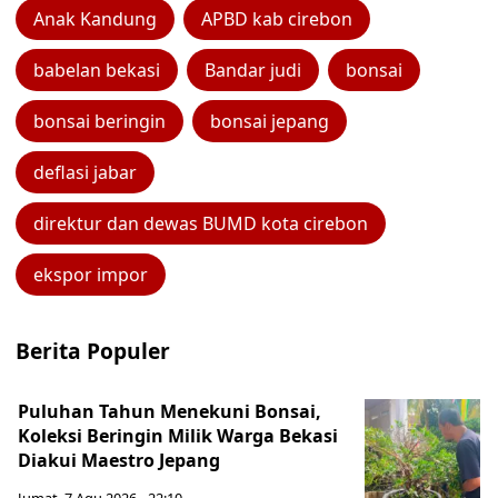
Anak Kandung
APBD kab cirebon
babelan bekasi
Bandar judi
bonsai
bonsai beringin
bonsai jepang
deflasi jabar
direktur dan dewas BUMD kota cirebon
ekspor impor
Berita Populer
Puluhan Tahun Menekuni Bonsai,
Koleksi Beringin Milik Warga Bekasi
Diakui Maestro Jepang