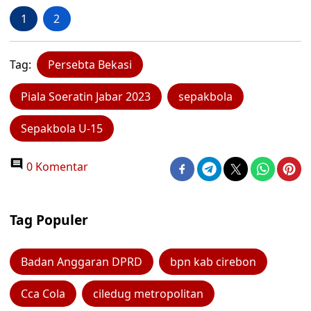
1
2
Tag:
Persebta Bekasi
Piala Soeratin Jabar 2023
sepakbola
Sepakbola U-15
0 Komentar
Tag Populer
Badan Anggaran DPRD
bpn kab cirebon
Cca Cola
ciledug metropolitan