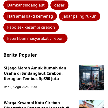
Damkar sindanglaut
dasar
Hari amal bakti kemenag
jabar paling rukun
kapolsek kesambi cirebon
ketertiban masyarakat cirebon
Berita Populer
Si Jago Merah Amuk Rumah dan
Usaha di Sindanglaut Cirebon,
Kerugian Tembus Rp350 Juta
Rabu, 5 Agu 2026 - 19:00
Warga Kesambi Kota Cirebon