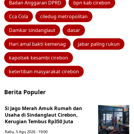
Badan Anggaran DPRD
bpn kab cirebon
Cca Cola
ciledug metropolitan
Damkar sindanglaut
dasar
Hari amal bakti kemenag
jabar paling rukun
kapolsek kesambi cirebon
ketertiban masyarakat cirebon
Berita Populer
Si Jago Merah Amuk Rumah dan
Usaha di Sindanglaut Cirebon,
Kerugian Tembus Rp350 Juta
Rabu, 5 Agu 2026 - 19:00