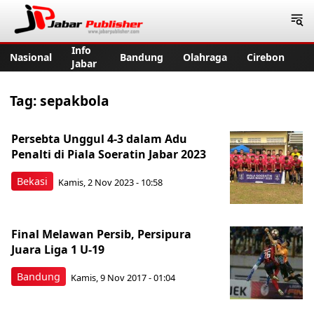
Jabar Publisher
Info
Nasional
Bandung
Olahraga
Cirebon
Jabar
Tag:
sepakbola
Persebta Unggul 4-3 dalam Adu
Penalti di Piala Soeratin Jabar 2023
Bekasi
Kamis, 2 Nov 2023 - 10:58
Final Melawan Persib, Persipura
Juara Liga 1 U-19
Bandung
Kamis, 9 Nov 2017 - 01:04