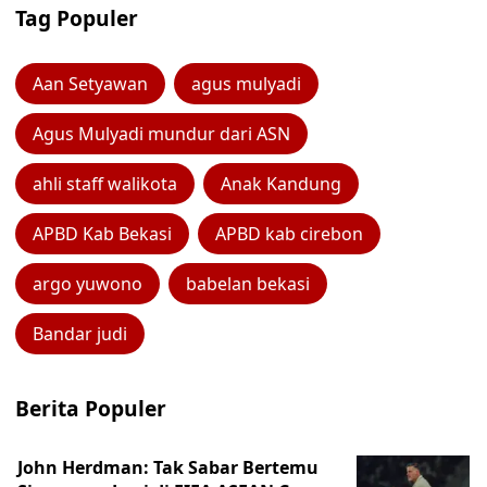
Tag Populer
Aan Setyawan
agus mulyadi
Agus Mulyadi mundur dari ASN
ahli staff walikota
Anak Kandung
APBD Kab Bekasi
APBD kab cirebon
argo yuwono
babelan bekasi
Bandar judi
Berita Populer
John Herdman: Tak Sabar Bertemu