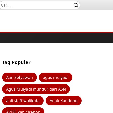
Tag Populer
Aan Setyawan
agus mulyadi
Agus Mulyadi mundur dari ASN
ahli staff walikota
Anak Kandung
APBD kab cirebon