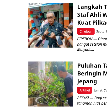
Langkah T
Staf Ahli 
Kuat Pilk
Cirebon
Sabtu, 
CIREBON — Dinami
hangat setelah ma
Mulyadi,...
Puluhan T
Beringin 
Jepang
Artikel
Jumat, 7 
BEKASI — Bagi se
tanaman hias ber