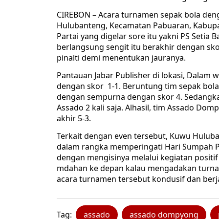
CIREBON – Acara turnamen sepak bola deng
Hulubanteng, Kecamatan Pabuaran, Kabupat
Partai yang digelar sore itu yakni PS Set
berlangsung sengit itu berakhir dengan s
pinalti demi menentukan jauranya.
Pantauan Jabar Publisher di lokasi, Dalam 
dengan skor 1-1. Beruntung tim sepak bola
dengan sempurna dengan skor 4. Sedangk
Assado 2 kali saja. Alhasil, tim Assado D
akhir 5-3.
Terkait dengan even tersebut, Kuwu Hulub
dalam rangka memperingati Hari Sumpah P
dengan mengisinya melalui kegiatan positif
mdahan ke depan kalau mengadakan turnamen
acara turnamen tersebut kondusif dan berja
Tag:
assado
assado dompyong