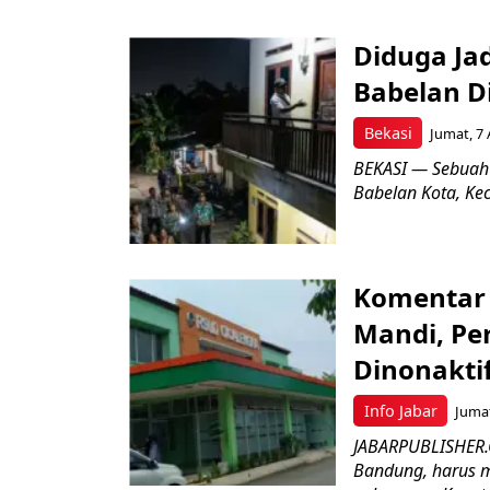
Diduga Ja
Babelan D
Bekasi
Jumat, 7 
BEKASI — Sebuah
Babelan Kota, Ke
Komentar 
Mandi, Pe
Dinonakti
Info Jabar
Jumat
JABARPUBLISHER.
Bandung, harus m