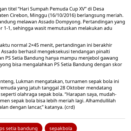
an titel “Hari Sumpah Pemuda Cup XV” di Desa
en Cirebon, Minggu (16/10/2016) berlangsung meriah.
ia Bandung melawan Assado Dompyong. Pertandingan yang
kor 1-1, sehingga wasit memutuskan melakukan adu
waktu normal 2×45 menit, pertandingan ini berakhir
 Assado berhasil mengeksekusi tendangan pinalti
an PS Setia Bandung hanya mampu menjebol gawang
ompyong bisa mengalahkan PS Setia Bandung dengan skor
anteng, Lukman mengatakan, turnamen sepak bola ini
emuda yang jatuh tanggal 28 Oktober mendatang
 seperti olahraga sepak bola. “Harapan saya, mudah-
 sepak bola bisa lebih meriah lagi. Alhamdullilah
lan dengan lancar,” katanya. (crd)
ps setia bandung
sepakbola