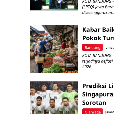
KOTA BANDUNG –
(LPTQ) Jawa Bara
diselenggarakan..
Kabar Bai
Pokok Turu
Bandung
Jumat,
KOTA BANDUNG – 
terjadinya deflas
2026...
Prediksi L
Singapura 
Sorotan
Olahraga
Jumat,