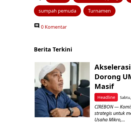
sumpah pemuda
Turnamen
0 Komentar
Berita Terkini
Akseleras
Dorong UM
Masif
Headline
Sabtu,
CIREBON — Komis
strategis untuk
Usaha Mikro,...