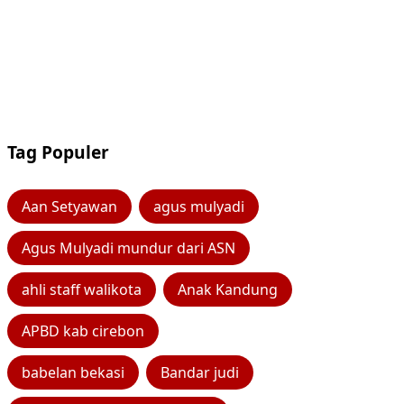
Tag Populer
Aan Setyawan
agus mulyadi
Agus Mulyadi mundur dari ASN
ahli staff walikota
Anak Kandung
APBD kab cirebon
babelan bekasi
Bandar judi