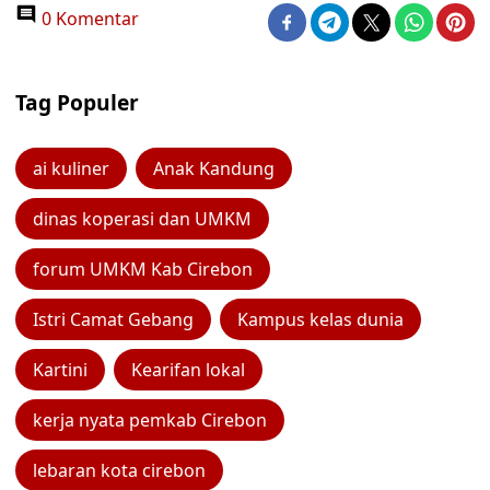
0 Komentar
Tag Populer
ai kuliner
Anak Kandung
dinas koperasi dan UMKM
forum UMKM Kab Cirebon
Istri Camat Gebang
Kampus kelas dunia
Kartini
Kearifan lokal
kerja nyata pemkab Cirebon
lebaran kota cirebon