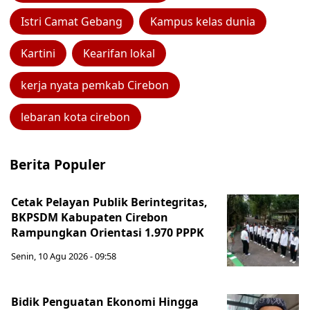
Istri Camat Gebang
Kampus kelas dunia
Kartini
Kearifan lokal
kerja nyata pemkab Cirebon
lebaran kota cirebon
Berita Populer
Cetak Pelayan Publik Berintegritas,
BKPSDM Kabupaten Cirebon
Rampungkan Orientasi 1.970 PPPK
Senin, 10 Agu 2026 - 09:58
Bidik Penguatan Ekonomi Hingga