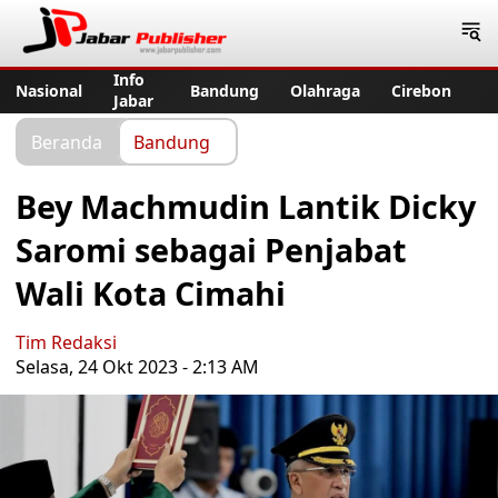
Jabar Publisher
Info
Nasional
Bandung
Olahraga
Cirebon
Jabar
Beranda
Bandung
Bey Machmudin Lantik Dicky
Saromi sebagai Penjabat
Wali Kota Cimahi
Tim Redaksi
Selasa, 24 Okt 2023 - 2:13 AM