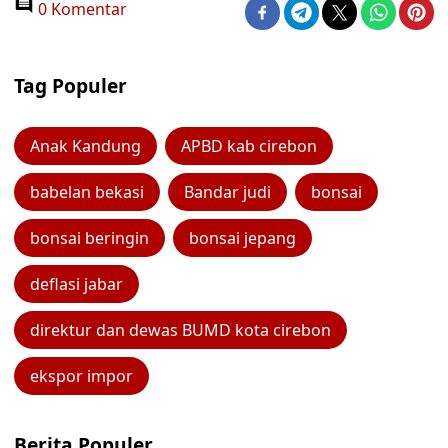
0 Komentar
Tag Populer
Anak Kandung
APBD kab cirebon
babelan bekasi
Bandar judi
bonsai
bonsai beringin
bonsai jepang
deflasi jabar
direktur dan dewas BUMD kota cirebon
ekspor impor
Berita Populer