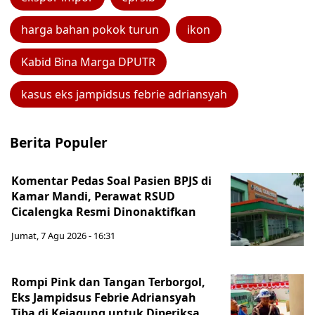
harga bahan pokok turun
ikon
Kabid Bina Marga DPUTR
kasus eks jampidsus febrie adriansyah
Berita Populer
Komentar Pedas Soal Pasien BPJS di
Kamar Mandi, Perawat RSUD
Cicalengka Resmi Dinonaktifkan
Jumat, 7 Agu 2026 - 16:31
Rompi Pink dan Tangan Terborgol,
Eks Jampidsus Febrie Adriansyah
Tiba di Kejagung untuk Diperiksa