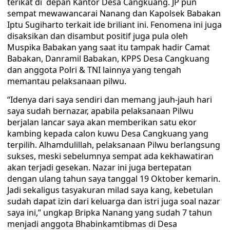
terikat di depan Kantor Desa Cangkuang. JP pun
sempat mewawancarai Nanang dan Kapolsek Babakan
Iptu Sugiharto terkait ide briliant ini. Fenomena ini juga
disaksikan dan disambut positif juga pula oleh
Muspika Babakan yang saat itu tampak hadir Camat
Babakan, Danramil Babakan, KPPS Desa Cangkuang
dan anggota Polri & TNI lainnya yang tengah
memantau pelaksanaan pilwu.
“Idenya dari saya sendiri dan memang jauh-jauh hari
saya sudah bernazar, apabila pelaksanaan Pilwu
berjalan lancar saya akan memberikan satu ekor
kambing kepada calon kuwu Desa Cangkuang yang
terpilih. Alhamdulillah, pelaksanaan Pilwu berlangsung
sukses, meski sebelumnya sempat ada kekhawatiran
akan terjadi gesekan. Nazar ini juga bertepatan
dengan ulang tahun saya tanggal 19 Oktober kemarin.
Jadi sekaligus tasyakuran milad saya kang, kebetulan
sudah dapat izin dari keluarga dan istri juga soal nazar
saya ini,” ungkap Bripka Nanang yang sudah 7 tahun
menjadi anggota Bhabinkamtibmas di Desa