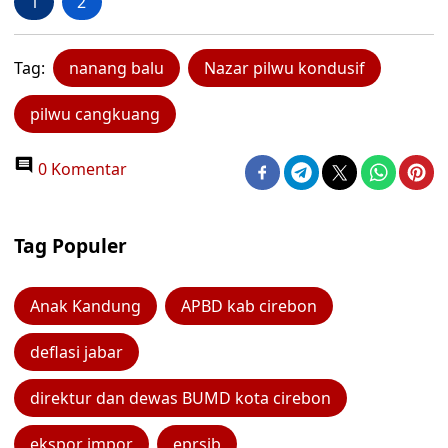
1
2
Tag:
nanang balu
Nazar pilwu kondusif
pilwu cangkuang
0 Komentar
Tag Populer
Anak Kandung
APBD kab cirebon
deflasi jabar
direktur dan dewas BUMD kota cirebon
ekspor impor
eprsib