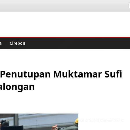
lisher
a
Cirebon
i Penutupan Muktamar Sufi
kalongan