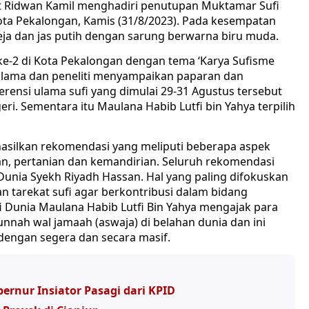
t Ridwan Kamil menghadiri penutupan Muktamar Sufi
Kota Pekalongan, Kamis (31/8/2023). Pada kesempatan
ja dan jas putih dengan sarung berwarna biru muda.
e-2 di Kota Pekalongan dengan tema ‘Karya Sufisme
ulama dan peneliti menyampaikan paparan dan
rensi ulama sufi yang dimulai 29-31 Agustus tersebut
eri. Sementara itu Maulana Habib Lutfi bin Yahya terpilih
asilkan rekomendasi yang meliputi beberapa aspek
an, pertanian dan kemandirian. Seluruh rekomendasi
Dunia Syekh Riyadh Hassan. Hal yang paling difokuskan
 tarekat sufi agar berkontribusi dalam bidang
fi Dunia Maulana Habib Lutfi Bin Yahya mengajak para
nah wal jamaah (aswaja) di belahan dunia dan ini
dengan segera dan secara masif.
rnur Insiator Pasagi dari KPID