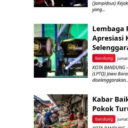
(Jampidsus) Kejak
yang...
Lembaga P
Apresiasi
Selenggar
Bandung
Jumat,
KOTA BANDUNG –
(LPTQ) Jawa Bara
diselenggarakan..
Kabar Bai
Pokok Turu
Bandung
Jumat,