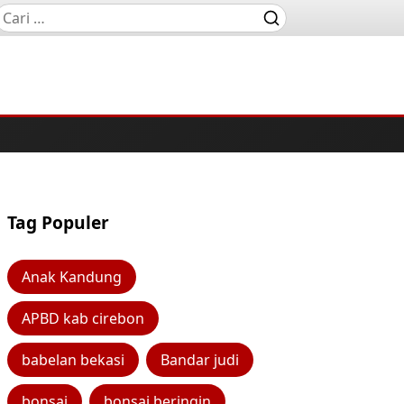
Tag Populer
Anak Kandung
APBD kab cirebon
babelan bekasi
Bandar judi
bonsai
bonsai beringin