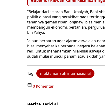
Gubernur Ridwan Kamil Resmikan Tiga 
“Belajar dari sejarah Bani Umaiyah, Bani A
politik dinasti yang berakibat pada terting
tanahnya gemah ripah lohjinawi bisa menj
membangun ekonomi, pertanian, perguruan t
bin Yahya.
Ia pun berharap agar ajaran aswaja an-nahd
bisa menyebar ke berbagai negara belahan 
red) untuk menanamkan nilai-nilai aswaja d
sudah mulai muncul paham atau akidah yan
Tag:
muktamar sufi internasional
0 Komentar
Berita Terkini