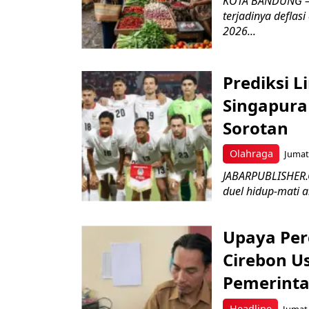
KOTA BANDUNG – 
terjadinya deflas
2026...
Prediksi L
Singapura 
Sorotan
Olahraga
Jumat,
JABARPUBLISHER.
duel hidup-mati a
Upaya Per
Cirebon Us
Pemerinta
Headline
Jumat,