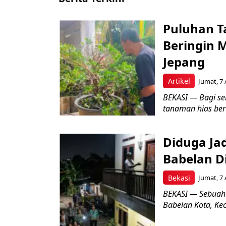
Puluhan T
Beringin 
Jepang
Artikel
Jumat, 7 
BEKASI — Bagi se
tanaman hias ber
Diduga Ja
Babelan D
Bekasi
Jumat, 7 
BEKASI — Sebuah
Babelan Kota, Ke