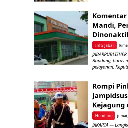
Komentar 
Mandi, Pe
Dinonakti
Info Jabar
Jumat
JABARPUBLISHER.
Bandung, harus m
pelayanan. Keputu
Rompi Pin
Jampidsus 
Kejagung 
Headline
Jumat,
JAKARTA — Langk