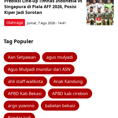
Prediksi Line-up Timnas Indonesia vs
Singapura di Piala AFF 2026, Posisi
Kiper Jadi Sorotan
Olahraga
Jumat, 7 Agu 2026 - 14:41
Tag Populer
Aan Setyawan
agus mulyadi
Agus Mulyadi mundur dari ASN
ahli staff walikota
Anak Kandung
APBD Kab Bekasi
APBD kab cirebon
argo yuwono
babelan bekasi
Bandar judi