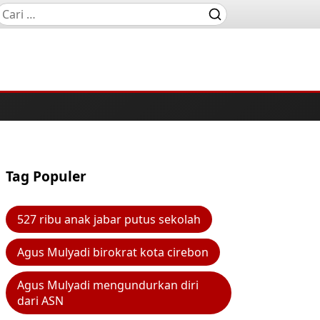
Tag Populer
527 ribu anak jabar putus sekolah
Agus Mulyadi birokrat kota cirebon
Agus Mulyadi mengundurkan diri
dari ASN