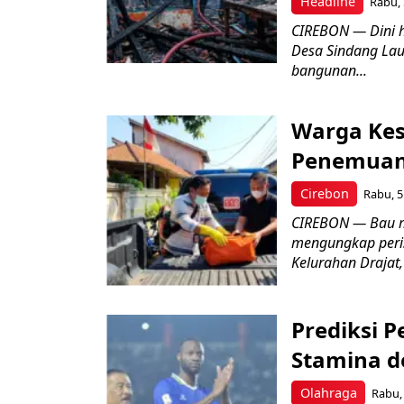
Headline
Rabu, 
CIREBON — Dini 
Desa Sindang La
bangunan...
Warga Kes
Penemuan
Cirebon
Rabu, 5
CIREBON — Bau me
mengungkap peri
Kelurahan Drajat,
Prediksi 
Stamina d
Olahraga
Rabu, 