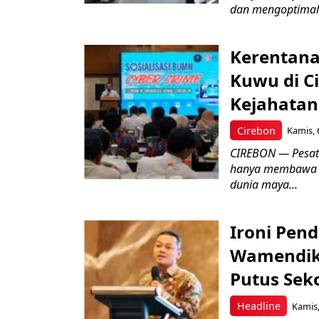
dan mengoptimal
Kerentana
Kuwu di C
Kejahatan
Cirebon
Kamis, 
CIREBON — Pesatn
hanya membawa k
dunia maya...
Ironi Pend
Wamendik
Putus Seko
Headline
Kamis,