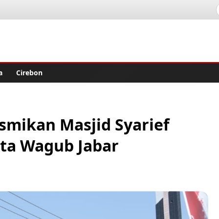
lisher
a
Cirebon
mikan Masjid Syarief
ta Wagub Jabar