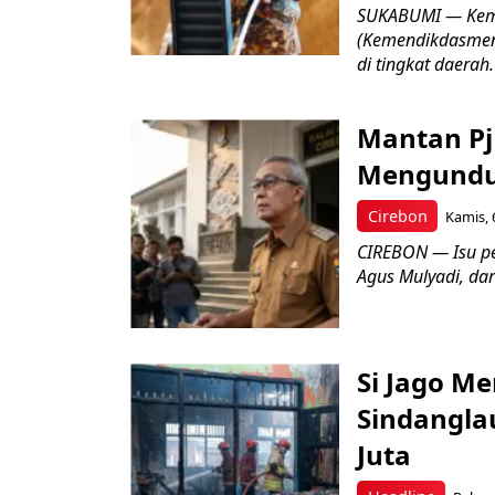
SUKABUMI — Keme
(Kemendikdasmen)
di tingkat daerah.
Mantan Pj
Mengundur
Cirebon
Kamis, 
CIREBON — Isu pe
Agus Mulyadi, dar
Si Jago M
Sindangla
Juta