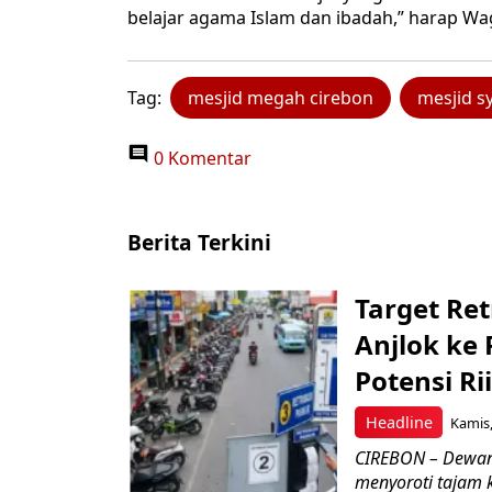
belajar agama Islam dan ibadah,” harap W
Tag:
mesjid megah cirebon
mesjid s
0 Komentar
Berita Terkini
Target Ret
Anjlok ke 
Potensi Rii
Headline
Kamis,
CIREBON – Dewan
menyoroti tajam 