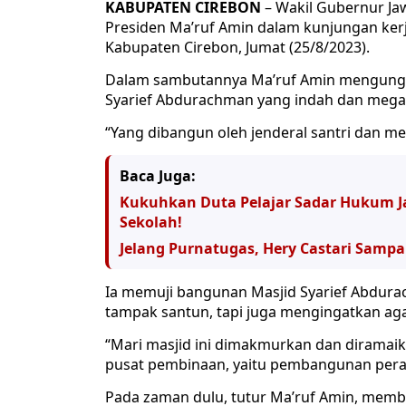
KABUPATEN CIREBON
– Wakil Gubernur Ja
Presiden Ma’ruf Amin dalam kunjungan ker
Kabupaten Cirebon, Jumat (25/8/2023).
Dalam sambutannya Ma’ruf Amin mengungka
Syarief Abdurachman yang indah dan megah
“Yang dibangun oleh jenderal santri dan men
Baca Juga:
Kukuhkan Duta Pelajar Sadar Hukum Ja
Sekolah!
Jelang Purnatugas, Hery Castari Sampa
Ia memuji bangunan Masjid Syarief Abdu
tampak santun, tapi juga mengingatkan aga
“Mari masjid ini dimakmurkan dan diramaik
pusat pembinaan, yaitu pembangunan perad
Pada zaman dulu, tutur Ma’ruf Amin, memba