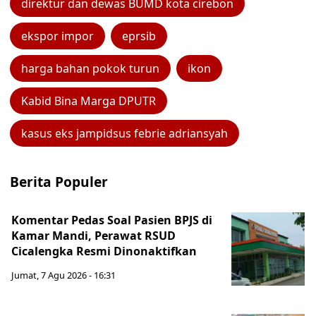
direktur dan dewas BUMD kota cirebon
ekspor impor
eprsib
harga bahan pokok turun
ikon
Kabid Bina Marga DPUTR
kasus eks jampidsus febrie adriansyah
Berita Populer
Komentar Pedas Soal Pasien BPJS di
Kamar Mandi, Perawat RSUD
Cicalengka Resmi Dinonaktifkan
Jumat, 7 Agu 2026 - 16:31