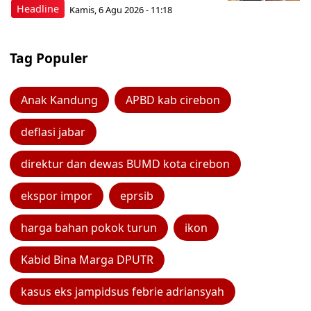
Headline
Kamis, 6 Agu 2026 - 11:18
Tag Populer
Anak Kandung
APBD kab cirebon
deflasi jabar
direktur dan dewas BUMD kota cirebon
ekspor impor
eprsib
harga bahan pokok turun
ikon
Kabid Bina Marga DPUTR
kasus eks jampidsus febrie adriansyah