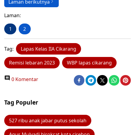
Laman berikutnya
Laman:
1
2
Tag:
Lapas Kelas IIA Cikarang
Remisi lebaran 2023
WBP lapas cikarang
0 Komentar
Tag Populer
527 ribu anak jabar putus sekolah
Agus Mulyadi birokrat kota cirebon