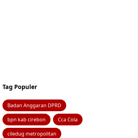
Tag Populer
Badan Anggaran DPRD
bpn kab cirebon
Cca Cola
ciledug metropolitan