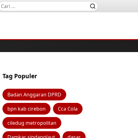
Tag Populer
Badan Anggaran DPRD
bpn kab cirebon
Cca Cola
ciledug metropolitan
Damkar sindanglaut
dasar