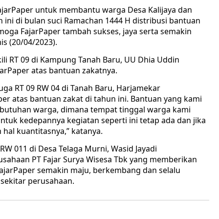
FajarPaper untuk membantu warga Desa Kalijaya dan
un ini di bulan suci Ramachan 1444 H distribusi bantuan
emoga FajarPaper tambah sukses, jaya serta semakin
is (20/04/2023).
li RT 09 di Kampung Tanah Baru, UU Dhia Uddin
arPaper atas bantuan zakatnya.
uga RT 09 RW 04 di Tanah Baru, Harjamekar
r atas bantuan zakat di tahun ini. Bantuan yang kami
butuhan warga, dimana tempat tinggal warga kami
tuk kedepannya kegiatan seperti ini tetap ada dan jika
hal kuantitasnya,” katanya.
RW 011 di Desa Telaga Murni, Wasid Jayadi
usahaan PT Fajar Surya Wisesa Tbk yang memberikan
ajarPaper semakin maju, berkembang dan selalu
 sekitar perusahaan.