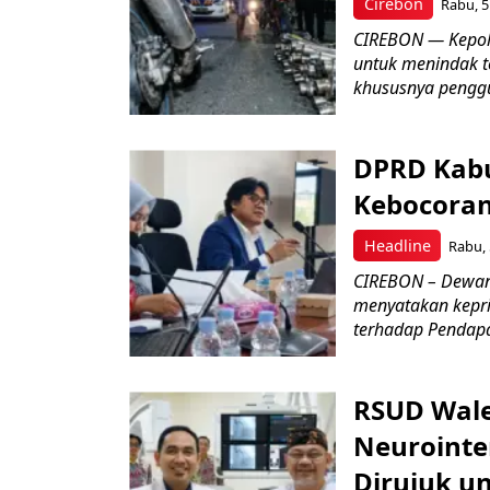
Cirebon
Rabu, 5
CIREBON — Kepoli
untuk menindak t
khususnya penggu
DPRD Kabu
Kebocoran 
Headline
Rabu, 
CIREBON – Dewan
menyatakan keprih
terhadap Pendapat
RSUD Wale
Neurointe
Dirujuk u