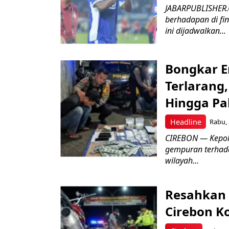
JABARPUBLISHER.
berhadapan di fin
ini dijadwalkan...
Bongkar E
Terlarang,
Hingga Pa
Headline
Rabu, 
​CIREBON — Kepoli
gempuran terhada
wilayah...
Resahkan 
Cirebon K