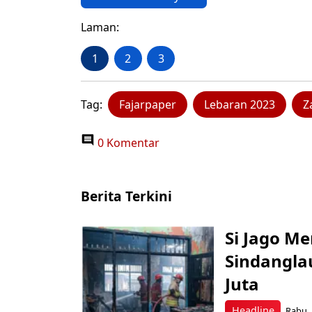
Laman:
1
2
3
Tag:
Fajarpaper
Lebaran 2023
Z
0 Komentar
Berita Terkini
Si Jago M
Sindangla
Juta
Headline
Rabu, 