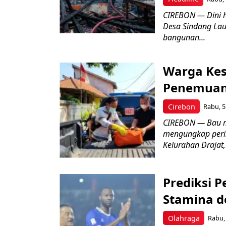
CIREBON — Dini 
Desa Sindang La
bangunan...
Warga Kes
Penemuan
Cirebon
Rabu, 5
CIREBON — Bau me
mengungkap peri
Kelurahan Drajat,
Prediksi 
Stamina d
Olahraga
Rabu, 