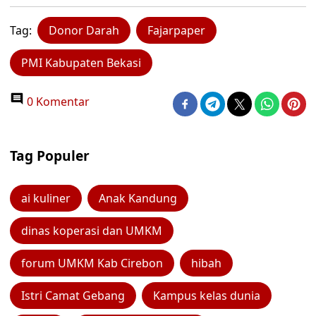
Tag:
Donor Darah
Fajarpaper
PMI Kabupaten Bekasi
0 Komentar
Tag Populer
ai kuliner
Anak Kandung
dinas koperasi dan UMKM
forum UMKM Kab Cirebon
hibah
Istri Camat Gebang
Kampus kelas dunia