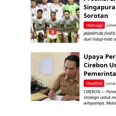
Singapura 
Sorotan
Olahraga
Jumat,
JABARPUBLISHER.
duel hidup-mati a
Upaya Per
Cirebon Us
Pemerinta
Headline
Jumat,
CIREBON — Pemer
strategis untuk m
wilayahnya. Melal