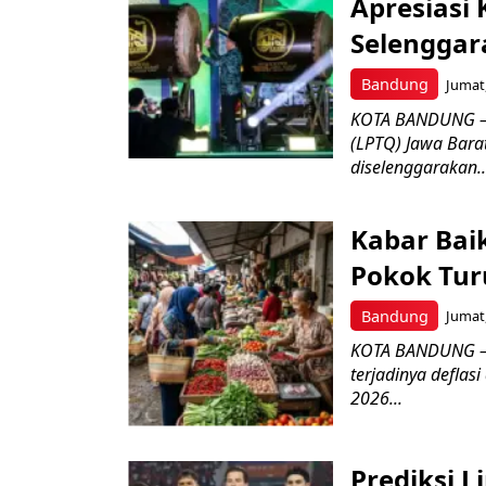
Apresiasi
Selenggar
Bandung
Jumat,
KOTA BANDUNG –
(LPTQ) Jawa Bara
diselenggarakan..
Kabar Bai
Pokok Turu
Bandung
Jumat,
KOTA BANDUNG – 
terjadinya deflas
2026...
Prediksi L