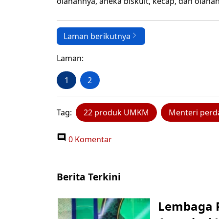
olahannya, aneka biskuit, kecap, dan olahan
Laman berikutnya
Laman:
1
2
Tag:
22 produk UMKM
Menteri perd
0 Komentar
Berita Terkini
Lembaga P