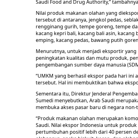
Saudi Food and Drug Authority,” tambahnya
Nilai produk makanan olahan yang diekspor
tersebut di antaranya, jengkol pedas, sebla
rengginang gurih, tempe goreng, tempe daun
kacang kepri bali, kacang bali asin, kacan
emping, kacang pedas, bawang putih gore
Menurutnya, untuk menjadi eksportir yang
peningkatan kualitas dan mutu produk, peni
pengembangan sumber daya manusia (SDM
“UMKM yang berhasil ekspor pada hari ini
tersebut. Hal ini membuktikan bahwa ekspo
Sementara itu, Direktur Jenderal Pengemb
Sumedi menyebutkan, Arab Saudi merupakan
membuka akses pasar baru di negara non-t
“Produk makanan olahan merupakan komodit
Saudi. Nilai ekspor Indonesia untuk prod
pertumbuhan positif lebih dari 40 persen 