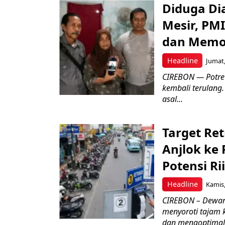
Diduga Dia
Mesir, PM
dan Memo
Headline
Jumat,
CIREBON — Potret
kembali terulang.
asal...
Target Ret
Anjlok ke 
Potensi Rii
Headline
Kamis,
CIREBON – Dewan
menyoroti tajam 
dan mengoptimal