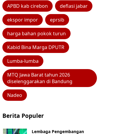
APBD kab cirebon
deflasi jabar
ekspor impor
eprsib
harga bahan pokok turun
Kabid Bina Marga DPUTR
Lumba-lumba
MTQ Jawa Barat tahun 2026
diselenggarakan di Bandung
Nadeo
Berita Populer
Lembaga Pengembangan