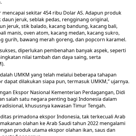
.
 mencapai sekitar 454 ribu Dolar AS. Adapun produk
k daun jeruk, seblak pedas, rengginang original,
 jeruk, stik balado, kacang bandung, kacang bali,
g bali manis, oven atom, kacang medan, kacang sukro,
ng gurih, bawang merah goreng, dan popcorn karamel.
 sukses, diperlukan pembenahan banyak aspek, seperti
ngkatan nilai tambah dan daya saing, serta
).
 adalah UMKM yang telah melalui beberapa tahapan
r dapat dilakukan siapa pun, termasuk UMKM,” ujarnya.
angan Ekspor Nasional Kementerian Perdagangan, Didi
 salah satu negara penting bagi Indonesia dalam
radisional, khususnya kawasan Timur Tengah.
as primadona ekspor Indonesia, tak terkecuali Arab
uk makanan olahan ke Arab Saudi tahun 2022 mengalami
dengan produk utama ekspor olahan ikan, saus dan