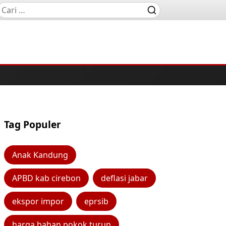
Tag Populer
Anak Kandung
APBD kab cirebon
deflasi jabar
ekspor impor
eprsib
harga bahan pokok turun