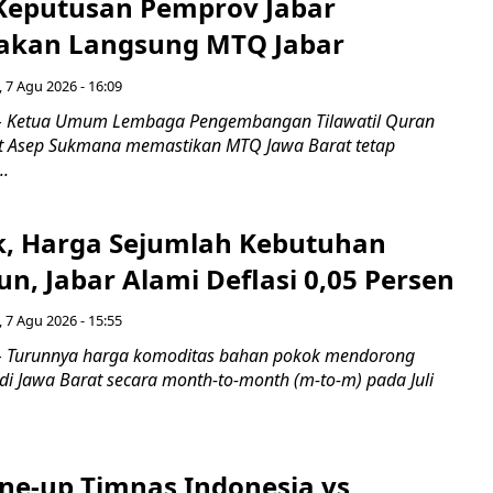
 Keputusan Pemprov Jabar
akan Langsung MTQ Jabar
 7 Agu 2026 - 16:09
 Ketua Umum Lembaga Pengembangan Tilawatil Quran
t Asep Sukmana memastikan MTQ Jawa Barat tetap
..
k, Harga Sejumlah Kebutuhan
n, Jabar Alami Deflasi 0,05 Persen
 7 Agu 2026 - 15:55
Turunnya harga komoditas bahan pokok mendorong
i di Jawa Barat secara month-to-month (m-to-m) pada Juli
ine-up Timnas Indonesia vs