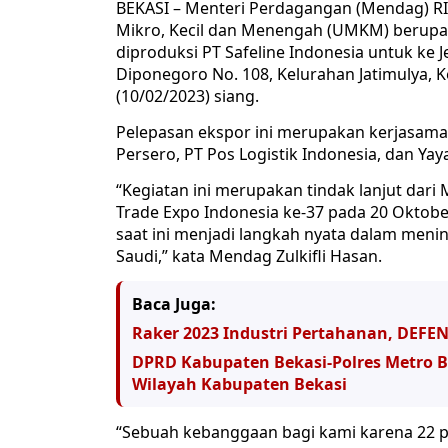
BEKASI – Menteri Perdagangan (Mendag) RI
Mikro, Kecil dan Menengah (UMKM) berupa
diproduksi PT Safeline Indonesia untuk ke Je
Diponegoro No. 108, Kelurahan Jatimulya, 
(10/02/2023) siang.
Pelepasan ekspor ini merupakan kerjasama
Persero, PT Pos Logistik Indonesia, dan Yay
“Kegiatan ini merupakan tindak lanjut da
Trade Expo Indonesia ke-37 pada 20 Oktob
saat ini menjadi langkah nyata dalam meni
Saudi,” kata Mendag Zulkifli Hasan.
Baca Juga:
Raker 2023 Industri Pertahanan, DEFE
DPRD Kabupaten Bekasi-Polres Metro Bek
Wilayah Kabupaten Bekasi
“Sebuah kebanggaan bagi kami karena 22 pro