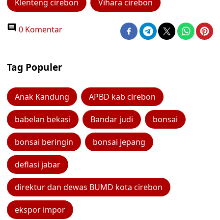
Klenteng cirebon
Vihara cirebon
0 Komentar
Tag Populer
Anak Kandung
APBD kab cirebon
babelan bekasi
Bandar judi
bonsai
bonsai beringin
bonsai jepang
deflasi jabar
direktur dan dewas BUMD kota cirebon
ekspor impor