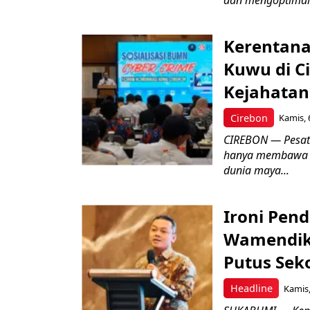
Kerentana
Kuwu di C
Kejahatan
Cirebon
Kamis, 
CIREBON — Pesatn
hanya membawa k
dunia maya...
Ironi Pend
Wamendik
Putus Seko
Headline
Kamis,