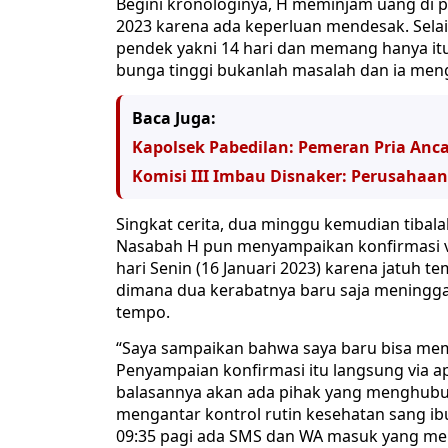
Begini kronologinya, H meminjam uang di p
2023 karena ada keperluan mendesak. Selai
pendek yakni 14 hari dan memang hanya itu
bunga tinggi bukanlah masalah dan ia m
Baca Juga:
Kapolsek Pabedilan: Pemeran Pria Anca
Komisi III Imbau Disnaker: Perusahaan
Singkat cerita, dua minggu kemudian tibal
Nasabah H pun menyampaikan konfirmasi vi
hari Senin (16 Januari 2023) karena jatuh t
dimana dua kerabatnya baru saja meninggal
tempo.
“Saya sampaikan bahwa saya baru bisa memb
Penyampaian konfirmasi itu langsung via ap
balasannya akan ada pihak yang menghubung
mengantar kontrol rutin kesehatan sang ibu
09:35 pagi ada SMS dan WA masuk yang men