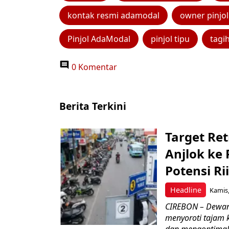
kontak resmi adamodal
owner pinjo
Pinjol AdaModal
pinjol tipu
tagi
0 Komentar
Berita Terkini
Target Ret
Anjlok ke 
Potensi Rii
Headline
Kamis,
CIREBON – Dewan
menyoroti tajam 
dan mengoptimal