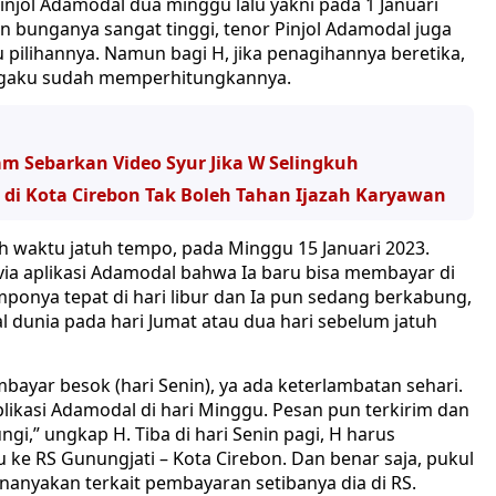
injol Adamodal dua minggu lalu yakni pada 1 Januari
n bunganya sangat tinggi, tenor Pinjol Adamodal juga
 pilihannya. Namun bagi H, jika penagihannya beretika,
engaku sudah memperhitungkannya.
m Sebarkan Video Syur Jika W Selingkuh
 di Kota Cirebon Tak Boleh Tahan Ijazah Karyawan
ah waktu jatuh tempo, pada Minggu 15 Januari 2023.
a aplikasi Adamodal bahwa Ia baru bisa membayar di
emponya tepat di hari libur dan Ia pun sedang berkabung,
 dunia pada hari Jumat atau dua hari sebelum jatuh
ayar besok (hari Senin), ya ada keterlambatan sehari.
likasi Adamodal di hari Minggu. Pesan pun terkirim dan
i,” ungkap H. Tiba di hari Senin pagi, H harus
 ke RS Gunungjati – Kota Cirebon. Dan benar saja, pukul
anyakan terkait pembayaran setibanya dia di RS.