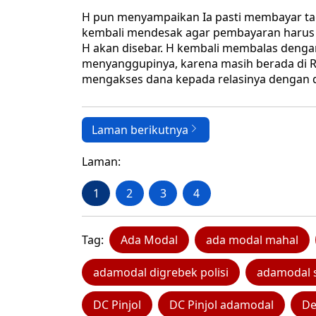
H pun menyampaikan Ia pasti membayar tagi
kembali mendesak agar pembayaran harus di
H akan disebar. H kembali membalas dengan
menyanggupinya, karena masih berada di RS 
mengakses dana kepada relasinya dengan du
Laman berikutnya
Laman:
1
2
3
4
Tag:
Ada Modal
ada modal mahal
adamodal digrebek polisi
adamodal 
DC Pinjol
DC Pinjol adamodal
De