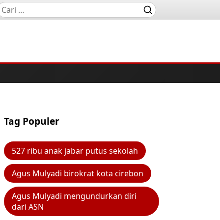
Tag Populer
527 ribu anak jabar putus sekolah
Agus Mulyadi birokrat kota cirebon
Agus Mulyadi mengundurkan diri
dari ASN