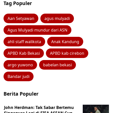
Tag Populer
Aan Setyawan
agus mulyadi
Agus Mulyadi mundur dari ASN
ahli staff walikota
Anak Kandung
APBD Kab Bekasi
APBD kab cirebon
argo yuwono
babelan bekasi
Bandar judi
Berita Populer
John Herdman: Tak Sabar Bertemu