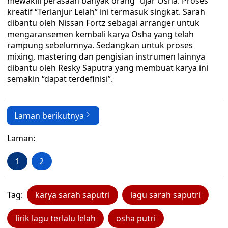
mewakili perasaan banyak orang” ujar Osha. Proses
kreatif “Terlanjur Lelah” ini termasuk singkat. Sarah
dibantu oleh Nissan Fortz sebagai arranger untuk
mengaransemen kembali karya Osha yang telah
rampung sebelumnya. Sedangkan untuk proses
mixing, mastering dan pengisian instrumen lainnya
dibantu oleh Resky Saputra yang membuat karya ini
semakin “dapat terdefinisi”.
Laman berikutnya
Laman:
1
2
Tag:
karya sarah saputri
lagu sarah saputri
lirik lagu terlalu lelah
osha putri