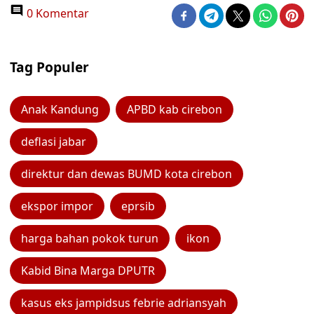
0 Komentar
Tag Populer
Anak Kandung
APBD kab cirebon
deflasi jabar
direktur dan dewas BUMD kota cirebon
ekspor impor
eprsib
harga bahan pokok turun
ikon
Kabid Bina Marga DPUTR
kasus eks jampidsus febrie adriansyah