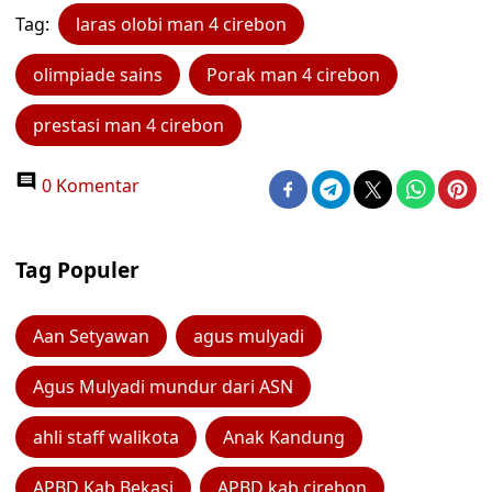
Tag:
laras olobi man 4 cirebon
olimpiade sains
Porak man 4 cirebon
prestasi man 4 cirebon
0 Komentar
Tag Populer
Aan Setyawan
agus mulyadi
Agus Mulyadi mundur dari ASN
ahli staff walikota
Anak Kandung
APBD Kab Bekasi
APBD kab cirebon