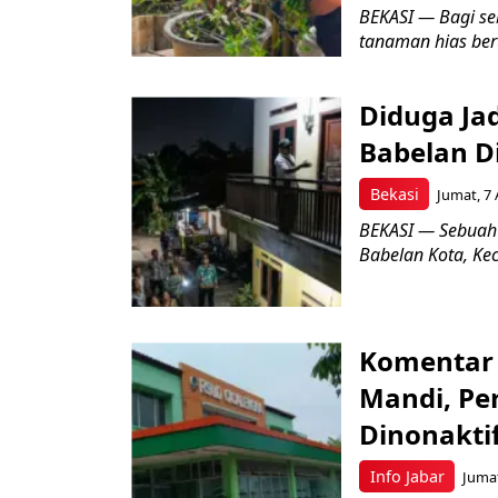
BEKASI — Bagi se
tanaman hias ber
Diduga Ja
Babelan D
Bekasi
Jumat, 7 
BEKASI — Sebuah
Babelan Kota, Ke
Komentar 
Mandi, Pe
Dinonakti
Info Jabar
Jumat