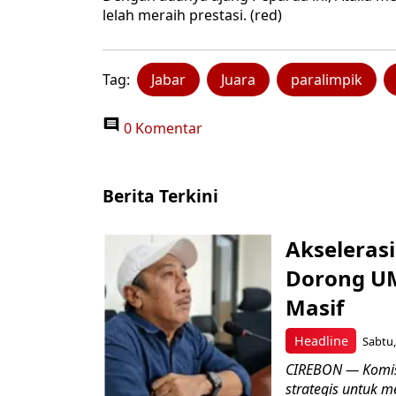
lelah meraih prestasi. (red)
Tag:
Jabar
Juara
paralimpik
0 Komentar
Berita Terkini
Akseleras
Dorong UM
Masif
Headline
Sabtu,
CIREBON — Komis
strategis untuk