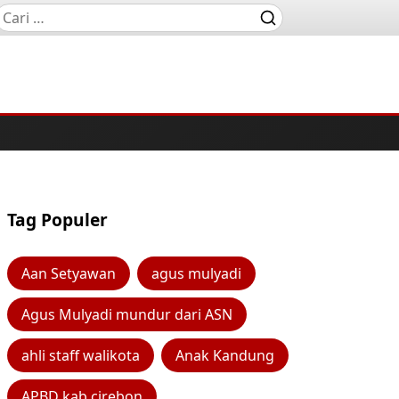
Tag Populer
Aan Setyawan
agus mulyadi
Agus Mulyadi mundur dari ASN
ahli staff walikota
Anak Kandung
APBD kab cirebon