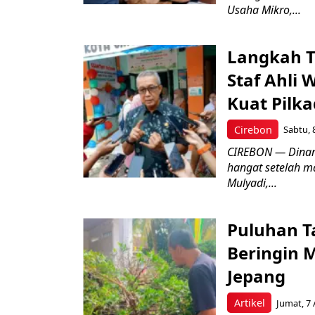
Usaha Mikro,...
Langkah T
Staf Ahli 
Kuat Pilk
Cirebon
Sabtu, 
CIREBON — Dinami
hangat setelah ma
Mulyadi,...
Puluhan T
Beringin 
Jepang
Artikel
Jumat, 7 