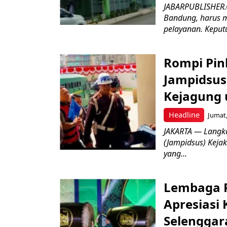
JABARPUBLISHER.
Bandung, harus m
pelayanan. Keputu
Rompi Pin
Jampidsus 
Kejagung 
Headline
Jumat,
JAKARTA — Langk
(Jampidsus) Kejak
yang...
Lembaga P
Apresiasi
Selenggar