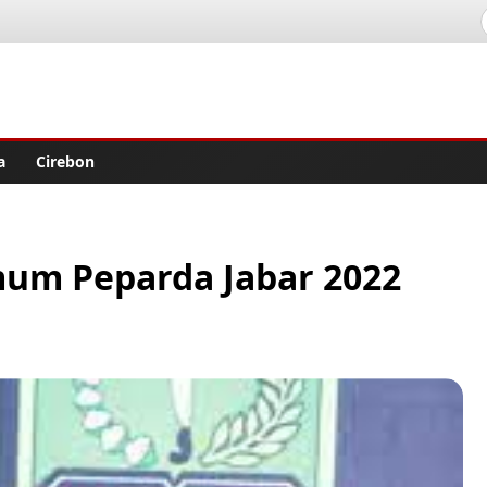
lisher
a
Cirebon
mum Peparda Jabar 2022