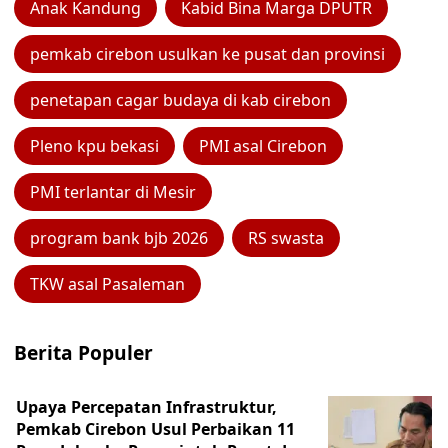
Anak Kandung
Kabid Bina Marga DPUTR
pemkab cirebon usulkan ke pusat dan provinsi
penetapan cagar budaya di kab cirebon
Pleno kpu bekasi
PMI asal Cirebon
PMI terlantar di Mesir
program bank bjb 2026
RS swasta
TKW asal Pasaleman
Berita Populer
Upaya Percepatan Infrastruktur,
Pemkab Cirebon Usul Perbaikan 11