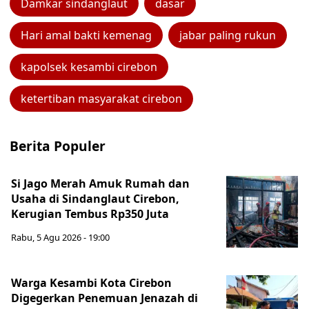
Damkar sindanglaut
dasar
Hari amal bakti kemenag
jabar paling rukun
kapolsek kesambi cirebon
ketertiban masyarakat cirebon
Berita Populer
Si Jago Merah Amuk Rumah dan
Usaha di Sindanglaut Cirebon,
Kerugian Tembus Rp350 Juta
Rabu, 5 Agu 2026 - 19:00
Warga Kesambi Kota Cirebon
Digegerkan Penemuan Jenazah di