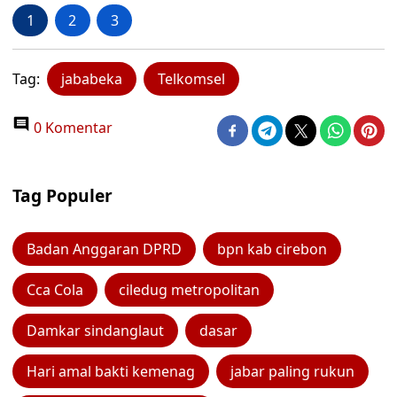
1
2
3
Tag:
jababeka
Telkomsel
0 Komentar
Tag Populer
Badan Anggaran DPRD
bpn kab cirebon
Cca Cola
ciledug metropolitan
Damkar sindanglaut
dasar
Hari amal bakti kemenag
jabar paling rukun